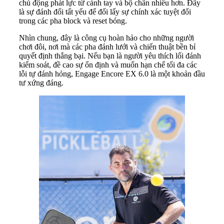
chủ động phát lực từ cánh tay và bộ chân nhiều hơn. Đây
là sự đánh đổi tất yếu để đổi lấy sự chính xác tuyệt đối
trong các pha block và reset bóng.
Nhìn chung, đây là công cụ hoàn hảo cho những người
chơi đôi, nơi mà các pha đánh lưới và chiến thuật bền bỉ
quyết định thắng bại. Nếu bạn là người yêu thích lối đánh
kiểm soát, đề cao sự ổn định và muốn hạn chế tối đa các
lỗi tự đánh hỏng, Engage Encore EX 6.0 là một khoản đầu
tư xứng đáng.