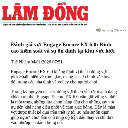
In trang
(Ctr + P)
Đánh giá vợt Engage Encore EX 6.0: Đỉnh
cao kiểm soát và sự ổn định tại khu vực lưới
Tuệ Nhân
•
04/01/2026 07:51
Engage Encore EX 6.0 khẳng định vị thế là dòng vợt
pickleball thiên về cảm giác, mang lại sự chính xác tuyệt
đối trong các pha dink và volley cho người chơi.
Trong kỷ nguyên mà các dòng vợt thiên về sức mạnh đang
chiếm ưu thế, Engage Encore EX 6.0 vẫn giữ vững vị thế
là một trong những lựa chọn hàng đầu cho những tay vợt
ưu tiên khả năng điều phối và cảm giác bóng. Đây là mẫu
vợt được thiết kế dựa trên triết lý tối ưu hóa sự ổn định,
giúp người chơi làm chủ nhịp độ trận đấu thay vì chỉ dựa
vào những cú đánh bùng nổ.