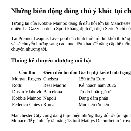
Những biến động đáng chú ý khác tại c
Tương lai của Kobbie Mainoo đang là dấu hỏi lớn tại Manchester
nhiên La Gazzetta dello Sport khẳng định đại diện Serie A chỉ 
Tại Premier League, Liverpool đã chính thức rút lui khỏi thươ
và sẽ chuyển hướng sang các mục tiêu khác để nâng cấp hệ thố
chuyển nhượng tới.
Thống kê chuyển nhượng nổi bật
Cầu thủ
Điểm đến tin đồn
Giá trị dự kiến/Tình trạng
Morgan Rogers
Chelsea
150 triệu Euro
Rodri
Real Madrid
Kế hoạch năm 2026
Dusan Vlahovic
Barcelona
Tự do hoặc giá rẻ
Kobbie Mainoo
Napoli
Đang đàm phán
Federico Chiesa
Roma
Mục tiêu ưu tiên
Manchester City cũng đang thực hiện những thay đổi ở đội ngũ 
Monaco để giành lấy tài năng 18 tuổi Mathys Detourbet từ Troye