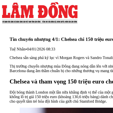
Tin chuyển nhượng 4/1: Chelsea chi 150 triệu eu
Tuệ Nhân
•
04/01/2026 08:33
Chelsea sẵn sàng phá kỷ lục vì Morgan Rogers và Sandro Tonali
Thị trường chuyển nhượng mùa Đông đang nóng dần lên với những
Barcelona đang âm thầm chuẩn bị cho những thương vụ mang tín
Chelsea và tham vọng 150 triệu euro c
Đội bóng thành London một lần nữa khẳng định vị thế của một gã 
khổng lồ trị giá 150 triệu euro (khoảng 130,6 triệu bảng) dành 
cho quyết tâm trẻ hóa đội hình của giới chủ Stamford Bridge.