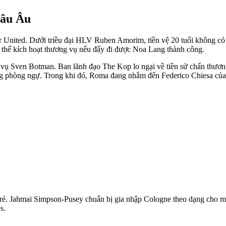
hâu Âu
 United. Dưới triều đại HLV Ruben Amorim, tiền vệ 20 tuổi không có n
có thể kích hoạt thương vụ nếu đẩy đi được Noa Lang thành công.
ng vụ Sven Botman. Ban lãnh đạo The Kop lo ngại về tiền sử chấn thư
ng phòng ngự. Trong khi đó, Roma đang nhắm đến Federico Chiesa của 
trẻ. Jahmai Simpson-Pusey chuẩn bị gia nhập Cologne theo dạng cho m
s.