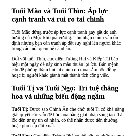
Tuổi Mão và Tuổi Thìn: Áp lực
cạnh tranh và rủi ro tài chính
Tuổi Mão đứng trước áp lực cạnh tranh gay gắt do ảnh
hưởng của Mộc khí quá vượng. Thu nhập chính vẫn ổn
định nhưng bạn cần tránh áp đặt suy nghĩ lên người khác
trong các mối quan hệ cá nhân.
Đối với tuổi Thìn, cục diện Tương Hại và Kiếp Tài báo
hiệu một ngày dễ nảy sinh mâu thuẫn lợi ích. Bản mệnh
cần đề phòng thâm hụt tài chính do mua sắm bốc đồng
hoặc bị người khác giành mất thành tích công việc.
Tuổi Tị và Tuổi Ngọ: Trí tuệ thăng
hoa và những biến động ngầm
Tuổi Tị:
Được sao Chính Ấn che chở, tuổi Tị có khả năng
giải quyết các vấn đề hóc búa bằng giải pháp sáng tạo. Tài
lộc đến từ uy tín cá nhân, có thể nhận được tiền thưởng
hoặc phụ cấp đột xuất.
Tuổi Ngọ:
Cục diện Tương Phá có thể gây ra những xung