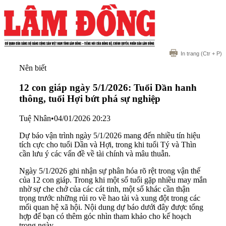
In trang
(Ctr + P)
Nên biết
12 con giáp ngày 5/1/2026: Tuổi Dần hanh
thông, tuổi Hợi bứt phá sự nghiệp
Tuệ Nhân
•
04/01/2026 20:23
Dự báo vận trình ngày 5/1/2026 mang đến nhiều tín hiệu
tích cực cho tuổi Dần và Hợi, trong khi tuổi Tý và Thìn
cần lưu ý các vấn đề về tài chính và mâu thuẫn.
Ngày 5/1/2026 ghi nhận sự phân hóa rõ rệt trong vận thế
của 12 con giáp. Trong khi một số tuổi gặp nhiều may mắn
nhờ sự che chở của các cát tinh, một số khác cần thận
trọng trước những rủi ro về hao tài và xung đột trong các
mối quan hệ xã hội. Nội dung dự báo dưới đây được tổng
hợp để bạn có thêm góc nhìn tham khảo cho kế hoạch
trong ngày.