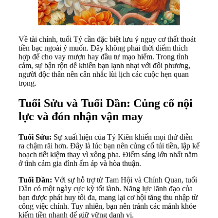
Về tài chính, tuổi Tý cần đặc biệt lưu ý nguy cơ thất thoát
tiền bạc ngoài ý muốn. Đây không phải thời điểm thích
hợp để cho vay mượn hay đầu tư mạo hiểm. Trong tình
cảm, sự bận rộn dễ khiến bạn lạnh nhạt với đối phương,
người độc thân nên cân nhắc lùi lịch các cuộc hẹn quan
trọng.
Tuổi Sửu và Tuổi Dần: Củng cố nội
lực và đón nhận vận may
Tuổi Sửu:
Sự xuất hiện của Tỷ Kiên khiến mọi thứ diễn
ra chậm rãi hơn. Đây là lúc bạn nên củng cố túi tiền, lập kế
hoạch tiết kiệm thay vì xông pha. Điểm sáng lớn nhất nằm
ở tình cảm gia đình ấm áp và hòa thuận.
Tuổi Dần:
Với sự hỗ trợ từ Tam Hội và Chính Quan, tuổi
Dần có một ngày cực kỳ tốt lành. Năng lực lãnh đạo của
bạn được phát huy tối đa, mang lại cơ hội tăng thu nhập từ
công việc chính. Tuy nhiên, bạn nên tránh các mánh khóe
kiếm tiền nhanh để giữ vững danh vị.