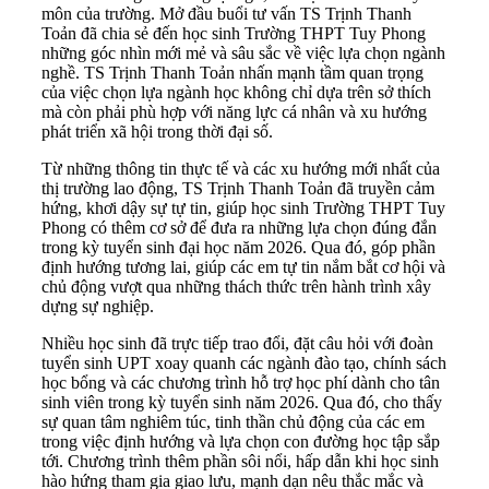
môn của trường. Mở đầu buổi tư vấn TS Trịnh Thanh
Toản đã chia sẻ đến học sinh Trường THPT Tuy Phong
những góc nhìn mới mẻ và sâu sắc về việc lựa chọn ngành
nghề. TS Trịnh Thanh Toản nhấn mạnh tầm quan trọng
của việc chọn lựa ngành học không chỉ dựa trên sở thích
mà còn phải phù hợp với năng lực cá nhân và xu hướng
phát triển xã hội trong thời đại số.
Từ những thông tin thực tế và các xu hướng mới nhất của
thị trường lao động, TS Trịnh Thanh Toản đã truyền cảm
hứng, khơi dậy sự tự tin, giúp học sinh Trường THPT Tuy
Phong có thêm cơ sở để đưa ra những lựa chọn đúng đắn
trong kỳ tuyển sinh đại học năm 2026. Qua đó, góp phần
định hướng tương lai, giúp các em tự tin nắm bắt cơ hội và
chủ động vượt qua những thách thức trên hành trình xây
dựng sự nghiệp.
Nhiều học sinh đã trực tiếp trao đổi, đặt câu hỏi với đoàn
tuyển sinh UPT xoay quanh các ngành đào tạo, chính sách
học bổng và các chương trình hỗ trợ học phí dành cho tân
sinh viên trong kỳ tuyển sinh năm 2026. Qua đó, cho thấy
sự quan tâm nghiêm túc, tinh thần chủ động của các em
trong việc định hướng và lựa chọn con đường học tập sắp
tới. Chương trình thêm phần sôi nổi, hấp dẫn khi học sinh
hào hứng tham gia giao lưu, mạnh dạn nêu thắc mắc và