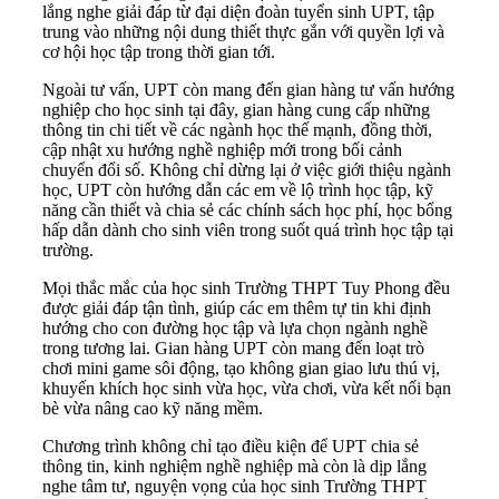
lắng nghe giải đáp từ đại diện đoàn tuyển sinh UPT, tập
trung vào những nội dung thiết thực gắn với quyền lợi và
cơ hội học tập trong thời gian tới.
Ngoài tư vấn, UPT còn mang đến gian hàng tư vấn hướng
nghiệp cho học sinh tại đây, gian hàng cung cấp những
thông tin chi tiết về các ngành học thế mạnh, đồng thời,
cập nhật xu hướng nghề nghiệp mới trong bối cảnh
chuyển đổi số. Không chỉ dừng lại ở việc giới thiệu ngành
học, UPT còn hướng dẫn các em về lộ trình học tập, kỹ
năng cần thiết và chia sẻ các chính sách học phí, học bổng
hấp dẫn dành cho sinh viên trong suốt quá trình học tập tại
trường.
Mọi thắc mắc của học sinh Trường THPT Tuy Phong đều
được giải đáp tận tình, giúp các em thêm tự tin khi định
hướng cho con đường học tập và lựa chọn ngành nghề
trong tương lai. Gian hàng UPT còn mang đến loạt trò
chơi mini game sôi động, tạo không gian giao lưu thú vị,
khuyến khích học sinh vừa học, vừa chơi, vừa kết nối bạn
bè vừa nâng cao kỹ năng mềm.
Chương trình không chỉ tạo điều kiện để UPT chia sẻ
thông tin, kinh nghiệm nghề nghiệp mà còn là dịp lắng
nghe tâm tư, nguyện vọng của học sinh Trường THPT