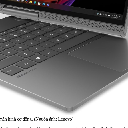
màn hình cơ động. (Nguồn ảnh: Lenovo)