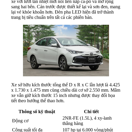
xe với lưới tản nhiệt mới nối liền nắp ca-pô và mở rộng
sang hai bên. Cản trước được thiết kế lại và sơn đen, mang
lại vẻ khỏe khoắn hơn. Đèn pha LED hiện đã trở thành
trang bị tiêu chuẩn trên tất cả các phiên bản.
Xe sở hữu kích thước tổng thể D x R x C lần lượt là 4.425
x 1.730 x 1.475 mm cùng chiều dài cơ sở 2.550 mm. Mâm
xe vẫn giữ kích thước 15 inch nhưng được thay đổi họa
tiết theo hướng thể thao hơn.
Thông số kỹ thuật
Chi tiết
2NR-FE (1.5L), 4 xy-lanh
Động cơ
thẳng hàng
Công suất tối đa
107 hp tại 6.000 vòng/phút