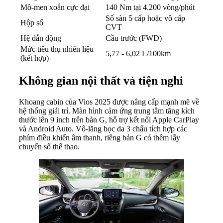
Mô-men xoắn cực đại
140 Nm tại 4.200 vòng/phút
Số sàn 5 cấp hoặc vô cấp
Hộp số
CVT
Hệ dẫn động
Cầu trước (FWD)
Mức tiêu thụ nhiên liệu
5,77 - 6,02 L/100km
(kết hợp)
Không gian nội thất và tiện nghi
Khoang cabin của Vios 2025 được nâng cấp mạnh mẽ về
hệ thống giải trí. Màn hình cảm ứng trung tâm tăng kích
thước lên 9 inch trên bản G, hỗ trợ kết nối Apple CarPlay
và Android Auto. Vô-lăng bọc da 3 chấu tích hợp các
phím điều khiển âm thanh, riêng bản G có thêm lẫy
chuyển số thể thao.