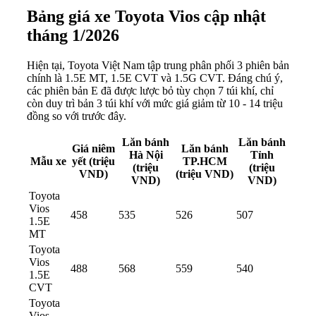
Bảng giá xe Toyota Vios cập nhật
tháng 1/2026
Hiện tại, Toyota Việt Nam tập trung phân phối 3 phiên bản
chính là 1.5E MT, 1.5E CVT và 1.5G CVT. Đáng chú ý,
các phiên bản E đã được lược bỏ tùy chọn 7 túi khí, chỉ
còn duy trì bản 3 túi khí với mức giá giảm từ 10 - 14 triệu
đồng so với trước đây.
Lăn bánh
Lăn bánh
Giá niêm
Lăn bánh
Hà Nội
Tỉnh
Mẫu xe
yết (triệu
TP.HCM
(triệu
(triệu
VND)
(triệu VND)
VND)
VND)
Toyota
Vios
458
535
526
507
1.5E
MT
Toyota
Vios
488
568
559
540
1.5E
CVT
Toyota
Vios