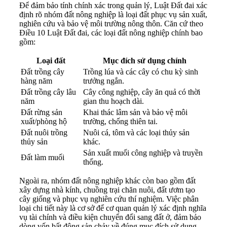
Để đảm bảo tính chính xác trong quản lý, Luật Đất đai xác
định rõ nhóm đất nông nghiệp là loại đất phục vụ sản xuất,
nghiên cứu và bảo vệ môi trường nông thôn. Căn cứ theo
Điều 10 Luật Đất đai, các loại đất nông nghiệp chính bao
gồm:
Loại đất
Mục đích sử dụng chính
Đất trồng cây
Trồng lúa và các cây có chu kỳ sinh
hàng năm
trưởng ngắn.
Đất trồng cây lâu
Cây công nghiệp, cây ăn quả có thời
năm
gian thu hoạch dài.
Đất rừng sản
Khai thác lâm sản và bảo vệ môi
xuất/phòng hộ
trường, chống thiên tai.
Đất nuôi trồng
Nuôi cá, tôm và các loại thủy sản
thủy sản
khác.
Sản xuất muối công nghiệp và truyền
Đất làm muối
thống.
Ngoài ra, nhóm đất nông nghiệp khác còn bao gồm đất
xây dựng nhà kính, chuồng trại chăn nuôi, đất ươm tạo
cây giống và phục vụ nghiên cứu thí nghiệm. Việc phân
loại chi tiết này là cơ sở để cơ quan quản lý xác định nghĩa
vụ tài chính và điều kiện chuyển đổi sang đất ở, đảm bảo
dòng vốn bất động sản chảy về đúng mục đích sử dụng