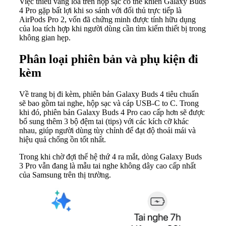
Việc thiếu vắng loa trên hộp sạc có thể khiến Galaxy Buds
4 Pro gặp bất lợi khi so sánh với đối thủ trực tiếp là
AirPods Pro 2, vốn đã chứng minh được tính hữu dụng
của loa tích hợp khi người dùng cần tìm kiếm thiết bị trong
không gian hẹp.
Phân loại phiên bản và phụ kiện đi
kèm
Về trang bị đi kèm, phiên bản Galaxy Buds 4 tiêu chuẩn
sẽ bao gồm tai nghe, hộp sạc và cáp USB-C to C. Trong
khi đó, phiên bản Galaxy Buds 4 Pro cao cấp hơn sẽ được
bổ sung thêm 3 bộ đệm tai (tips) với các kích cỡ khác
nhau, giúp người dùng tùy chỉnh để đạt độ thoải mái và
hiệu quả chống ồn tốt nhất.
Trong khi chờ đợi thế hệ thứ 4 ra mắt, dòng Galaxy Buds
3 Pro vẫn đang là mẫu tai nghe không dây cao cấp nhất
của Samsung trên thị trường.