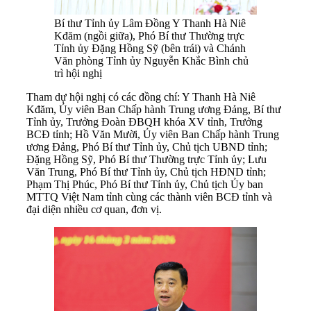
Bí thư Tỉnh ủy Lâm Đồng Y Thanh Hà Niê
Kđăm (ngồi giữa), Phó Bí thư Thường trực
Tỉnh ủy Đặng Hồng Sỹ (bên trái) và Chánh
Văn phòng Tỉnh ủy Nguyễn Khắc Bình chủ
trì hội nghị
Tham dự hội nghị có các đồng chí: Y Thanh Hà Niê
Kđăm, Ủy viên Ban Chấp hành Trung ương Đảng, Bí thư
Tỉnh ủy, Trưởng Đoàn ĐBQH khóa XV tỉnh, Trưởng
BCĐ tỉnh; Hồ Văn Mười, Ủy viên Ban Chấp hành Trung
ương Đảng, Phó Bí thư Tỉnh ủy, Chủ tịch UBND tỉnh;
Đặng Hồng Sỹ, Phó Bí thư Thường trực Tỉnh ủy; Lưu
Văn Trung, Phó Bí thư Tỉnh ủy, Chủ tịch HĐND tỉnh;
Phạm Thị Phúc, Phó Bí thư Tỉnh ủy, Chủ tịch Ủy ban
MTTQ Việt Nam tỉnh cùng các thành viên BCĐ tỉnh và
đại diện nhiều cơ quan, đơn vị.