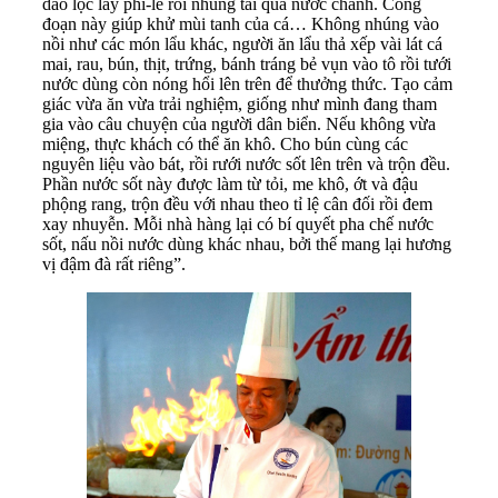
dao lọc lấy phi-lê rồi nhúng tái qua nước chanh. Công
đoạn này giúp khử mùi tanh của cá… Không nhúng vào
nồi như các món lẩu khác, người ăn lẩu thả xếp vài lát cá
mai, rau, bún, thịt, trứng, bánh tráng bẻ vụn vào tô rồi tưới
nước dùng còn nóng hổi lên trên để thưởng thức. Tạo cảm
giác vừa ăn vừa trải nghiệm, giống như mình đang tham
gia vào câu chuyện của người dân biển. Nếu không vừa
miệng, thực khách có thể ăn khô. Cho bún cùng các
nguyên liệu vào bát, rồi rưới nước sốt lên trên và trộn đều.
Phần nước sốt này được làm từ tỏi, me khô, ớt và đậu
phộng rang, trộn đều với nhau theo tỉ lệ cân đối rồi đem
xay nhuyễn. Mỗi nhà hàng lại có bí quyết pha chế nước
sốt, nấu nồi nước dùng khác nhau, bởi thế mang lại hương
vị đậm đà rất riêng”.