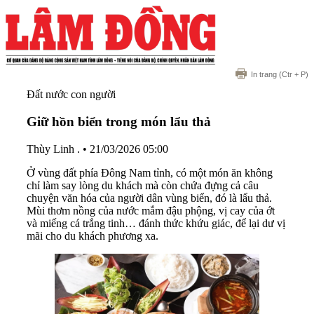
In trang
(Ctr + P)
Đất nước con người
Giữ hồn biển trong món lẩu thả
Thùy Linh .
•
21/03/2026 05:00
Ở vùng đất phía Đông Nam tỉnh, có một món ăn không
chỉ làm say lòng du khách mà còn chứa đựng cả câu
chuyện văn hóa của người dân vùng biển, đó là lẩu thả.
Mùi thơm nồng của nước mắm đậu phộng, vị cay của ớt
và miếng cá trắng tinh… đánh thức khứu giác, để lại dư vị
mãi cho du khách phương xa.