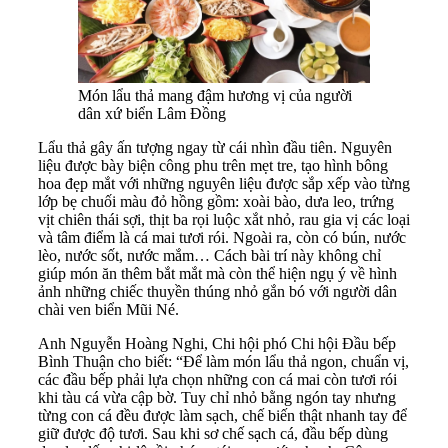
Món lẩu thả mang đậm hương vị của người
dân xứ biển Lâm Đồng
Lẩu thả gây ấn tượng ngay từ cái nhìn đầu tiên. Nguyên
liệu được bày biện công phu trên mẹt tre, tạo hình bông
hoa đẹp mắt với những nguyên liệu được sắp xếp vào từng
lớp bẹ chuối màu đỏ hồng gồm: xoài bào, dưa leo, trứng
vịt chiên thái sợi, thịt ba rọi luộc xắt nhỏ, rau gia vị các loại
và tâm điểm là cá mai tươi rói. Ngoài ra, còn có bún, nước
lèo, nước sốt, nước mắm… Cách bài trí này không chỉ
giúp món ăn thêm bắt mắt mà còn thể hiện ngụ ý về hình
ảnh những chiếc thuyền thúng nhỏ gắn bó với người dân
chài ven biển Mũi Né.
Anh Nguyễn Hoàng Nghi, Chi hội phó Chi hội Đầu bếp
Bình Thuận cho biết: “Để làm món lẩu thả ngon, chuẩn vị,
các đầu bếp phải lựa chọn những con cá mai còn tươi rói
khi tàu cá vừa cập bờ. Tuy chỉ nhỏ bằng ngón tay nhưng
từng con cá đều được làm sạch, chế biến thật nhanh tay để
giữ được độ tươi. Sau khi sơ chế sạch cá, đầu bếp dùng