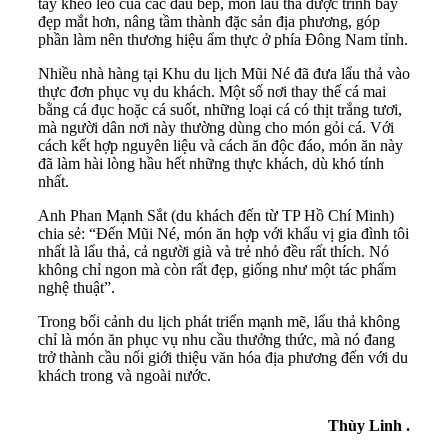
tay khéo léo của các đầu bếp, món lẩu thả được trình bày
đẹp mắt hơn, nâng tầm thành đặc sản địa phương, góp
phần làm nên thương hiệu ẩm thực ở phía Đông Nam tỉnh.
Nhiều nhà hàng tại Khu du lịch Mũi Né đã đưa lẩu thả vào
thực đơn phục vụ du khách. Một số nơi thay thế cá mai
bằng cá đục hoặc cá suốt, những loại cá có thịt trắng tươi,
mà người dân nơi này thường dùng cho món gỏi cá. Với
cách kết hợp nguyên liệu và cách ăn độc đáo, món ăn này
đã làm hài lòng hầu hết những thực khách, dù khó tính
nhất.
Anh Phan Mạnh Sắt (du khách đến từ TP Hồ Chí Minh)
chia sẻ: “Đến Mũi Né, món ăn hợp với khẩu vị gia đình tôi
nhất là lẩu thả, cả người già và trẻ nhỏ đều rất thích. Nó
không chỉ ngon mà còn rất đẹp, giống như một tác phẩm
nghệ thuật”.
Trong bối cảnh du lịch phát triển mạnh mẽ, lẩu thả không
chỉ là món ăn phục vụ nhu cầu thưởng thức, mà nó đang
trở thành cầu nối giới thiệu văn hóa địa phương đến với du
khách trong và ngoài nước.
Thùy Linh .