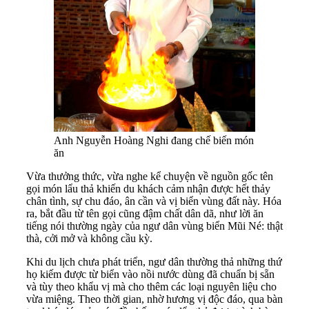
Anh Nguyễn Hoàng Nghi đang chế biến món
ăn
Vừa thưởng thức, vừa nghe kể chuyện về nguồn gốc tên
gọi món lẩu thả khiến du khách cảm nhận được hết thảy
chân tình, sự chu đáo, ân cần và vị biển vùng đất này. Hóa
ra, bắt đầu từ tên gọi cũng đậm chất dân dã, như lời ăn
tiếng nói thường ngày của ngư dân vùng biển Mũi Né: thật
thà, cởi mở và không cầu kỳ.
Khi du lịch chưa phát triển, ngư dân thường thả những thứ
họ kiếm được từ biển vào nồi nước dùng đã chuẩn bị sẵn
và tùy theo khẩu vị mà cho thêm các loại nguyên liệu cho
vừa miệng. Theo thời gian, nhờ hương vị độc đáo, qua bàn