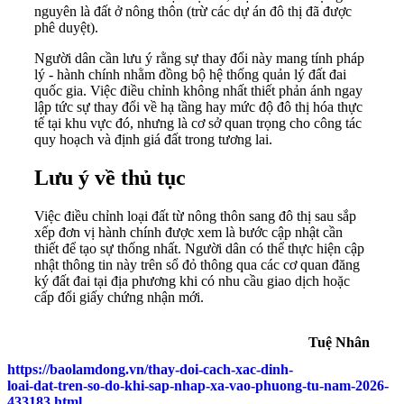
nguyên là đất ở nông thôn (trừ các dự án đô thị đã được
phê duyệt).
Người dân cần lưu ý rằng sự thay đổi này mang tính pháp
lý - hành chính nhằm đồng bộ hệ thống quản lý đất đai
quốc gia. Việc điều chỉnh không nhất thiết phản ánh ngay
lập tức sự thay đổi về hạ tầng hay mức độ đô thị hóa thực
tế tại khu vực đó, nhưng là cơ sở quan trọng cho công tác
quy hoạch và định giá đất trong tương lai.
Lưu ý về thủ tục
Việc điều chỉnh loại đất từ nông thôn sang đô thị sau sắp
xếp đơn vị hành chính được xem là bước cập nhật cần
thiết để tạo sự thống nhất. Người dân có thể thực hiện cập
nhật thông tin này trên sổ đỏ thông qua các cơ quan đăng
ký đất đai tại địa phương khi có nhu cầu giao dịch hoặc
cấp đổi giấy chứng nhận mới.
Tuệ Nhân
https://baolamdong.vn/thay-doi-cach-xac-dinh-
loai-dat-tren-so-do-khi-sap-nhap-xa-vao-phuong-tu-nam-2026-
433183.html