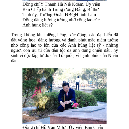
Đồng chí Y Thanh Hà Niê Kđăm, Ủy viên
Ban Chấp hành Trung ương Đảng, Bí thư
Tỉnh ủy, Trưởng Đoàn ĐBQH tỉnh Lâm
Đồng dâng hương tưởng nhớ công lao các
Anh hùng liệt sỹ
Trong không khí thiêng liêng, xúc động, các đại biểu đã
đặt vòng hoa, dâng hương và dành phút mặc niệm tưởng
nhớ công lao to lớn của các Anh hùng liệt sỹ - những
người con ưu tú của dân tộc đã anh dũng chiến đấu, hy
sinh vì độc lập, tự do của Tổ quốc, vì hạnh phúc của Nhân
dân.
Đồng chí Hồ Văn Mười, Ủy viên Ban Chấp