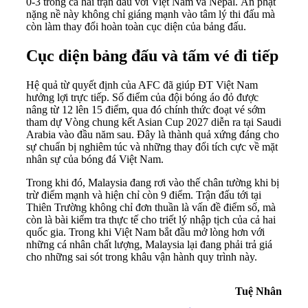
0-3 trong cả hai trận đấu với Việt Nam và Nepal. Án phạt
nặng nề này không chỉ giáng mạnh vào tâm lý thi đấu mà
còn làm thay đổi hoàn toàn cục diện của bảng đấu.
Cục diện bảng đấu và tấm vé đi tiếp
Hệ quả từ quyết định của AFC đã giúp ĐT Việt Nam
hưởng lợi trực tiếp. Số điểm của đội bóng áo đỏ được
nâng từ 12 lên 15 điểm, qua đó chính thức đoạt vé sớm
tham dự Vòng chung kết Asian Cup 2027 diễn ra tại Saudi
Arabia vào đầu năm sau. Đây là thành quả xứng đáng cho
sự chuẩn bị nghiêm túc và những thay đổi tích cực về mặt
nhân sự của bóng đá Việt Nam.
Trong khi đó, Malaysia đang rơi vào thế chân tường khi bị
trừ điểm mạnh và hiện chỉ còn 9 điểm. Trận đấu tới tại
Thiên Trường không chỉ đơn thuần là vấn đề điểm số, mà
còn là bài kiểm tra thực tế cho triết lý nhập tịch của cả hai
quốc gia. Trong khi Việt Nam bắt đầu mở lòng hơn với
những cá nhân chất lượng, Malaysia lại đang phải trả giá
cho những sai sót trong khâu vận hành quy trình này.
Tuệ Nhân