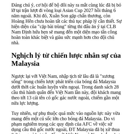
Đáng chú ý, cơ hội để bộ đôi này ra mắt cùng lúc đã bị bỏ
lỡ tại trận lượt đi vòng loại Asian Cup 2027 hồi tháng 6
năm ngoái. Khi đó, Xuân Son gặp chấn thương, còn
Hoàng Hên chưa hoàn tất các thủ tục pháp lý cần thiết. Sự
hiện diện của "cặp bài trùng" từng thi đấu ăn ý tại CLB
Nam Định hứa hẹn sẽ mang đến một diện mạo tấn công
hoàn toàn khác biệt và giàu sức mạnh hơn cho đội chủ
nhà.
Nghịch lý từ chiến lược nhân sự của
Malaysia
Ngược lại với Việt Nam, nhập tịch từ lâu đã là "xương
sống" trong chiến lược phát triển của bóng đá Malaysia
dưới thời các huấn luyện viên ngoại. Trong danh sách 28
cầu thủ hành quân đến Việt Nam lần này, đội khách mang
theo tới 13 cái tên có gốc gác nước ngoài, chiếm gần một
nửa lực lượng.
Tuy nhiên, sự phụ thuộc quá mức vào nguồn lực này vừa
mang đến một cú sốc lớn cho bóng đá Malaysia. Do vi
phạm nghiêm trọng các quy định của AFC về việc sử
dụng cầu thủ gốc nước ngoài, ĐT Malaysia đã bị xử thua