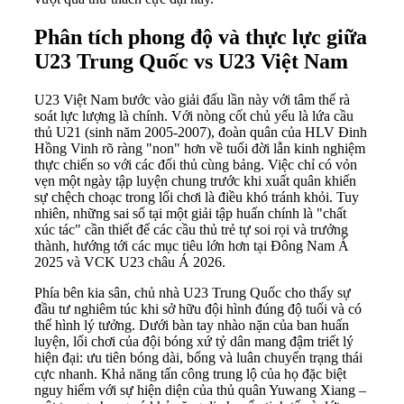
Phân tích phong độ và thực lực giữa
U23 Trung Quốc vs U23 Việt Nam
U23 Việt Nam bước vào giải đấu lần này với tâm thế rà
soát lực lượng là chính. Với nòng cốt chủ yếu là lứa cầu
thủ U21 (sinh năm 2005-2007), đoàn quân của HLV Đinh
Hồng Vinh rõ ràng "non" hơn về tuổi đời lẫn kinh nghiệm
thực chiến so với các đối thủ cùng bảng. Việc chỉ có vỏn
vẹn một ngày tập luyện chung trước khi xuất quân khiến
sự chệch choạc trong lối chơi là điều khó tránh khỏi. Tuy
nhiên, những sai số tại một giải tập huấn chính là "chất
xúc tác" cần thiết để các cầu thủ trẻ tự soi rọi và trưởng
thành, hướng tới các mục tiêu lớn hơn tại Đông Nam Á
2025 và VCK U23 châu Á 2026.
Phía bên kia sân, chủ nhà U23 Trung Quốc cho thấy sự
đầu tư nghiêm túc khi sở hữu đội hình đúng độ tuổi và có
thể hình lý tưởng. Dưới bàn tay nhào nặn của ban huấn
luyện, lối chơi của đội bóng xứ tỷ dân mang đậm triết lý
hiện đại: ưu tiên bóng dài, bổng và luân chuyển trạng thái
cực nhanh. Khả năng tấn công trung lộ của họ đặc biệt
nguy hiểm với sự hiện diện của thủ quân Yuwang Xiang –