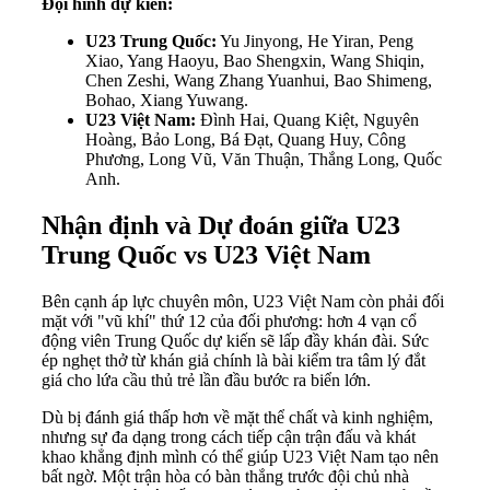
Đội hình dự kiến:
U23 Trung Quốc:
Yu Jinyong, He Yiran, Peng
Xiao, Yang Haoyu, Bao Shengxin, Wang Shiqin,
Chen Zeshi, Wang Zhang Yuanhui, Bao Shimeng,
Bohao, Xiang Yuwang.
U23 Việt Nam:
Đình Hai, Quang Kiệt, Nguyên
Hoàng, Bảo Long, Bá Đạt, Quang Huy, Công
Phương, Long Vũ, Văn Thuận, Thắng Long, Quốc
Anh.
Nhận định và Dự đoán giữa U23
Trung Quốc vs U23 Việt Nam
Bên cạnh áp lực chuyên môn, U23 Việt Nam còn phải đối
mặt với "vũ khí" thứ 12 của đối phương: hơn 4 vạn cổ
động viên Trung Quốc dự kiến sẽ lấp đầy khán đài. Sức
ép nghẹt thở từ khán giả chính là bài kiểm tra tâm lý đắt
giá cho lứa cầu thủ trẻ lần đầu bước ra biển lớn.
Dù bị đánh giá thấp hơn về mặt thể chất và kinh nghiệm,
nhưng sự đa dạng trong cách tiếp cận trận đấu và khát
khao khẳng định mình có thể giúp U23 Việt Nam tạo nên
bất ngờ. Một trận hòa có bàn thắng trước đội chủ nhà