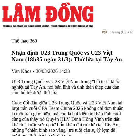
In trang
(Ctr + P)
Thể thao 360
Nhận định U23 Trung Quốc vs U23 Việt
Nam (18h35 ngày 31/3): Thử lửa tại Tây An
Văn Khoa
•
30/03/2026 14:33
U23 Trung Quốc vs U23 Việt Nam trong “bài test” khắc
nghiệt tại Tây An, nơi bản lĩnh và tinh thần thép của dàn
cầu thủ trẻ được thử lửa.
Cuộc đối đầu giữa U23 Trung Quốc và U23 Việt Nam tại
lượt trận cuối CFA Team China 2026 không chỉ đơn thuần
là một trận giao hữu, mà còn là bài kiểm tra bản lĩnh cuối
cùng của thầy trò Quyền HLV Đinh Hồng Vinh trên đất
khách. Trước sức ép từ bốn khán đài rực lửa tại Tây An,
những "chiến binh sao vàng" trẻ tuổi cần sự lỳ lợm để
vượt qua thử thách cực đại này.