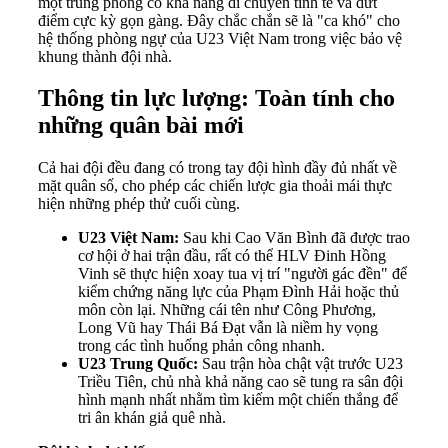
một trung phong có khả năng di chuyển tinh tế và dứt
điểm cực kỳ gọn gàng. Đây chắc chắn sẽ là "ca khó" cho
hệ thống phòng ngự của U23 Việt Nam trong việc bảo vệ
khung thành đội nhà.
Thông tin lực lượng: Toàn tính cho
những quân bài mới
Cả hai đội đều đang có trong tay đội hình đầy đủ nhất về
mặt quân số, cho phép các chiến lược gia thoải mái thực
hiện những phép thử cuối cùng.
U23 Việt Nam:
Sau khi Cao Văn Bình đã được trao
cơ hội ở hai trận đầu, rất có thể HLV Đinh Hồng
Vinh sẽ thực hiện xoay tua vị trí "người gác đền" để
kiểm chứng năng lực của Phạm Đình Hải hoặc thủ
môn còn lại. Những cái tên như Công Phương,
Long Vũ hay Thái Bá Đạt vẫn là niềm hy vọng
trong các tình huống phản công nhanh.
U23 Trung Quốc:
Sau trận hòa chật vật trước U23
Triều Tiên, chủ nhà khả năng cao sẽ tung ra sân đội
hình mạnh nhất nhằm tìm kiếm một chiến thắng để
tri ân khán giả quê nhà.