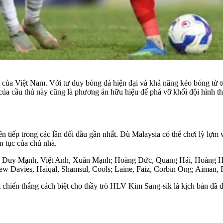
 của Việt Nam. Với tư duy bóng đá hiện đại và khả năng kéo bóng từ 
của cầu thủ này cũng là phương án hữu hiệu để phá vỡ khối đội hình th
n tiếp trong các lần đối đầu gần nhất. Dù Malaysia có thể chơi lỳ lợm
n tục của chủ nhà.
Duy Mạnh, Việt Anh, Xuân Mạnh; Hoàng Đức, Quang Hải, Hoàng Hê
 Davies, Haiqal, Shamsul, Cools; Laine, Faiz, Corbin Ong; Aiman, R
 chiến thắng cách biệt cho thầy trò HLV Kim Sang-sik là kịch bản đã đư