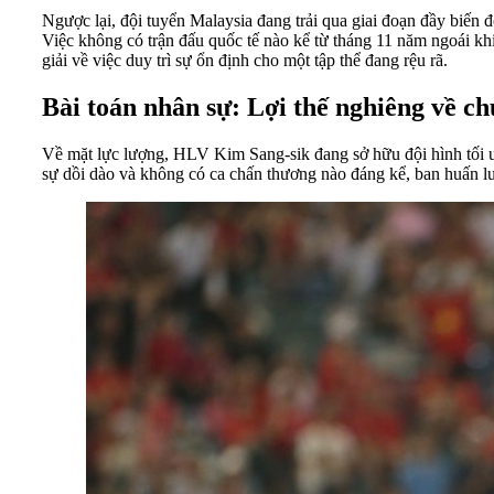
Ngược lại, đội tuyển Malaysia đang trải qua giai đoạn đầy biến 
Việc không có trận đấu quốc tế nào kể từ tháng 11 năm ngoái kh
giải về việc duy trì sự ổn định cho một tập thể đang rệu rã.
Bài toán nhân sự: Lợi thế nghiêng về c
Về mặt lực lượng, HLV Kim Sang-sik đang sở hữu đội hình tối ư
sự dồi dào và không có ca chấn thương nào đáng kể, ban huấn lu