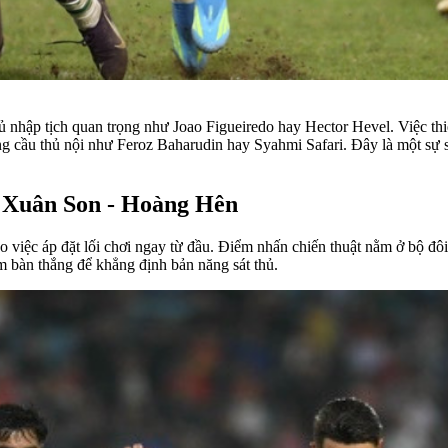
 thủ nhập tịch quan trọng như Joao Figueiredo hay Hector Hevel. Việc 
ng cầu thủ nội như Feroz Baharudin hay Syahmi Safari. Đây là một sự 
ấu Xuân Son - Hoàng Hên
 vào việc áp đặt lối chơi ngay từ đầu. Điểm nhấn chiến thuật nằm ở b
m bàn thắng để khẳng định bản năng sát thủ.