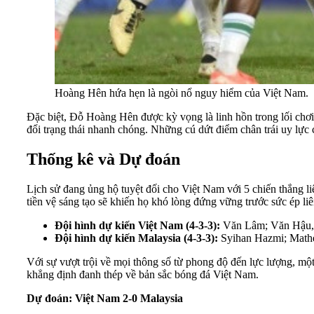
Hoàng Hên hứa hẹn là ngòi nổ nguy hiểm của Việt Nam.
Đặc biệt, Đỗ Hoàng Hên được kỳ vọng là linh hồn trong lối chơi
đổi trạng thái nhanh chóng. Những cú dứt điểm chân trái uy lực 
Thống kê và Dự đoán
Lịch sử đang ủng hộ tuyệt đối cho Việt Nam với 5 chiến thắng liê
tiền vệ sáng tạo sẽ khiến họ khó lòng đứng vững trước sức ép liê
Đội hình dự kiến Việt Nam (4-3-3):
Văn Lâm; Văn Hậu, 
Đội hình dự kiến Malaysia (4-3-3):
Syihan Hazmi; Mathew
Với sự vượt trội về mọi thông số từ phong độ đến lực lượng, một
khẳng định đanh thép về bản sắc bóng đá Việt Nam.
Dự đoán: Việt Nam 2-0 Malaysia