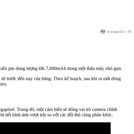
In trang
(Ctr + P)
viên pin dung lượng lớn 7,000mAh trong một thân máy nhỏ gọn.
t từ trước đến nay của hãng. Theo kế hoạch, sau khi ra mắt dòng
heo.
apixel. Trong đó, một cảm biến sẽ đóng vai trò camera chính
tiết hình ảnh vượt trội so với các đối thủ cùng phân khúc.