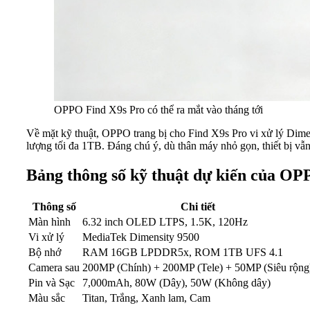
OPPO Find X9s Pro có thể ra mắt vào tháng tới
Về mặt kỹ thuật, OPPO trang bị cho Find X9s Pro vi xử lý Di
lượng tối đa 1TB. Đáng chú ý, dù thân máy nhỏ gọn, thiết bị v
Bảng thông số kỹ thuật dự kiến của OP
Thông số
Chi tiết
Màn hình
6.32 inch OLED LTPS, 1.5K, 120Hz
Vi xử lý
MediaTek Dimensity 9500
Bộ nhớ
RAM 16GB LPDDR5x, ROM 1TB UFS 4.1
Camera sau
200MP (Chính) + 200MP (Tele) + 50MP (Siêu rộng
Pin và Sạc
7,000mAh, 80W (Dây), 50W (Không dây)
Màu sắc
Titan, Trắng, Xanh lam, Cam