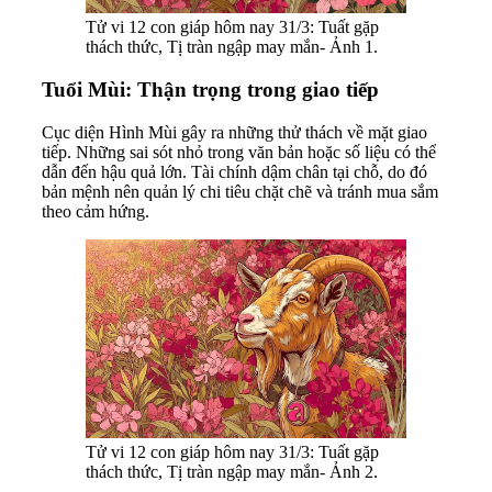
Tử vi 12 con giáp hôm nay 31/3: Tuất gặp
thách thức, Tị tràn ngập may mắn- Ảnh 1.
Tuổi Mùi: Thận trọng trong giao tiếp
Cục diện Hình Mùi gây ra những thử thách về mặt giao
tiếp. Những sai sót nhỏ trong văn bản hoặc số liệu có thể
dẫn đến hậu quả lớn. Tài chính dậm chân tại chỗ, do đó
bản mệnh nên quản lý chi tiêu chặt chẽ và tránh mua sắm
theo cảm hứng.
Tử vi 12 con giáp hôm nay 31/3: Tuất gặp
thách thức, Tị tràn ngập may mắn- Ảnh 2.