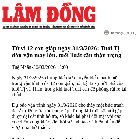
In trang
(Ctr + P)
Tử vi 12 con giáp ngày 31/3/2026: Tuổi Tị
đón vận may lớn, tuổi Tuất cần thận trọng
Tuệ Nhân
•
30/03/2026 18:00
Ngày 31/3/2026 chứng kiến sự chuyển biến mạnh mẽ
trong vận trình của 12 con giáp, nổi bật là sự bứt phá của
tuổi Tị và Thân, trong khi tuổi Tuất cần đề phòng rủi ro tài
chính.
Dự báo vận trình ngày 31/3/2026 cho thấy một bức tranh
đa sắc diện giữa các con giáp. Trong khi một số tuổi gặp
được đại cát tinh hỗ trợ, số khác lại phải đối mặt với các
cục diện xung khắc, đòi hỏi sự tỉnh táo và kiên nhẫn để
vượt qua thử thách.