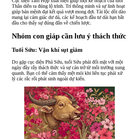
Cục diện Tam Hợp xuất hiện giúp mọi kế hoạch của tuổi
Thân diễn ra đúng lộ trình. Trí thông minh và sự linh hoạt
giúp bản mệnh đạt kết quả vượt mong đợi. Tài lộc dồi dào
mang lại cảm giác dư dả, các kế hoạch đầu tư dài hạn bắt
đầu cho thấy sự đúng đắn về chiến lược.
Nhóm con giáp cần lưu ý thách thức
Tuổi Sửu: Vận khí sụt giảm
Do gặp cục diện Phá Sửu, tuổi Sửu phải đối mặt với một
ngày đầy rẫy thách thức và sự cản trở từ môi trường xung
quanh. Bạn có thể cảm thấy mệt mỏi khi liên tục phải xử
lý các rắc rối phát sinh ngoài dự kiến.