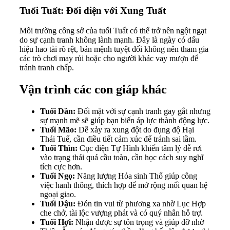
Tuổi Tuất: Đối diện với Xung Tuất
Môi trường công sở của tuổi Tuất có thể trở nên ngột ngạt
do sự cạnh tranh không lành mạnh. Đây là ngày có dấu
hiệu hao tài rõ rệt, bản mệnh tuyệt đối không nên tham gia
các trò chơi may rủi hoặc cho người khác vay mượn để
tránh tranh chấp.
Vận trình các con giáp khác
Tuổi Dần:
Đối mặt với sự cạnh tranh gay gắt nhưng
sự mạnh mẽ sẽ giúp bạn biến áp lực thành động lực.
Tuổi Mão:
Dễ xảy ra xung đột do đụng độ Hại
Thái Tuế, cần điều tiết cảm xúc để tránh sai lầm.
Tuổi Thìn:
Cục diện Tự Hình khiến tâm lý dễ rơi
vào trạng thái quá cầu toàn, cần học cách suy nghĩ
tích cực hơn.
Tuổi Ngọ:
Năng lượng Hỏa sinh Thổ giúp công
việc hanh thông, thích hợp để mở rộng mối quan hệ
ngoại giao.
Tuổi Dậu:
Đón tin vui từ phương xa nhờ Lục Hợp
che chở, tài lộc vượng phát và có quý nhân hỗ trợ.
Tuổi Hợi:
Nhận được sự tôn trọng và giúp đỡ nhờ