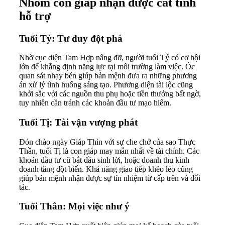
Nhóm con giáp nhận được cát tinh
hỗ trợ
Tuổi Tý: Tư duy đột phá
Nhờ cục diện Tam Hợp nâng đỡ, người tuổi Tý có cơ hội
lớn để khẳng định năng lực tại môi trường làm việc. Óc
quan sát nhạy bén giúp bản mệnh đưa ra những phương
án xử lý tình huống sáng tạo. Phương diện tài lộc cũng
khởi sắc với các nguồn thu phụ hoặc tiền thưởng bất ngờ,
tuy nhiên cần tránh các khoản đầu tư mạo hiểm.
Tuổi Tị: Tài vận vượng phát
Đón chào ngày Giáp Thìn với sự che chở của sao Thực
Thần, tuổi Tị là con giáp may mắn nhất về tài chính. Các
khoản đầu tư cũ bắt đầu sinh lời, hoặc doanh thu kinh
doanh tăng đột biến. Khả năng giao tiếp khéo léo cũng
giúp bản mệnh nhận được sự tín nhiệm từ cấp trên và đối
tác.
Tuổi Thân: Mọi việc như ý