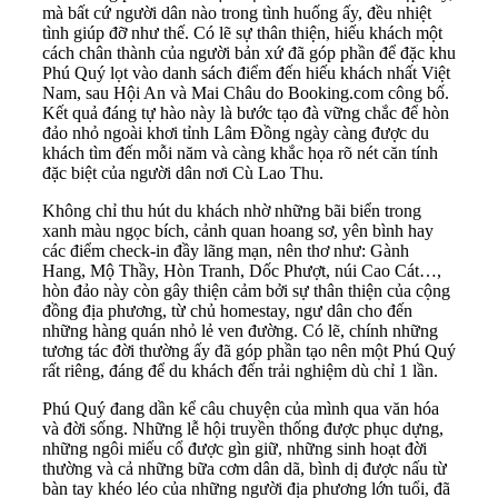
mà bất cứ người dân nào trong tình huống ấy, đều nhiệt
tình giúp đỡ như thế. Có lẽ sự thân thiện, hiếu khách một
cách chân thành của người bản xứ đã góp phần để đặc khu
Phú Quý lọt vào danh sách điểm đến hiếu khách nhất Việt
Nam, sau Hội An và Mai Châu do Booking.com công bố.
Kết quả đáng tự hào này là bước tạo đà vững chắc để hòn
đảo nhỏ ngoài khơi tỉnh Lâm Đồng ngày càng được du
khách tìm đến mỗi năm và càng khắc họa rõ nét căn tính
đặc biệt của người dân nơi Cù Lao Thu.
Không chỉ thu hút du khách nhờ những bãi biển trong
xanh màu ngọc bích, cảnh quan hoang sơ, yên bình hay
các điểm check-in đầy lãng mạn, nên thơ như: Gành
Hang, Mộ Thầy, Hòn Tranh, Dốc Phượt, núi Cao Cát…,
hòn đảo này còn gây thiện cảm bởi sự thân thiện của cộng
đồng địa phương, từ chủ homestay, ngư dân cho đến
những hàng quán nhỏ lẻ ven đường. Có lẽ, chính những
tương tác đời thường ấy đã góp phần tạo nên một Phú Quý
rất riêng, đáng để du khách đến trải nghiệm dù chỉ 1 lần.
Phú Quý đang dần kể câu chuyện của mình qua văn hóa
và đời sống. Những lễ hội truyền thống được phục dựng,
những ngôi miếu cổ được gìn giữ, những sinh hoạt đời
thường và cả những bữa cơm dân dã, bình dị được nấu từ
bàn tay khéo léo của những người địa phương lớn tuổi, đã