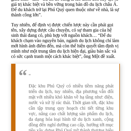
giá trị khác biệt và bền vững trong bản đồ du lịch châu Á.
Để du khách trở lại Phú Quý quen thuộc như về nhà, là sự
thành công lớn”.
Tuy nhiên, để định vị được chiến lược này cần phải gọi
tên, xây dựng được câu chuyện, có sự tham gia của hệ
sinh thái đang có, phù hợp với nguồn khách… “Để du
khách chạm vào nguyên bản, ngành du lịch không chỉ làm
mới hình ảnh điểm đến, mà còn thể hiện quyết tâm định vị
mình như một trung tâm du lịch hiện đại, giàu bản sắc và
có sức cạnh tranh một cách khác biệt”, ông Một đề xuất.
“
Đặc khu Phú Quý có nhiều tiềm năng phát
triển du lịch, tuy nhiên, địa phương vẫn đối
mặt với nhiều khó khăn về hạ tầng như: điện,
nước và xử lý rác thải. Thời gian tới, đặc khu
cần tập trung quy hoạch chi tiết từng khu
vực, nâng cao chất lượng sản phẩm du lịch,
đa dạng hóa loại hình từ du lịch xanh, cộng
đồng đến nghỉ dưỡng cao cấp, hướng tới mục
tiêu xây dựng Phú Quý trở thành thương hiệu