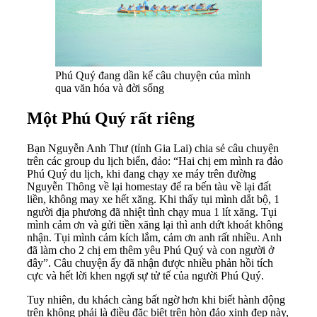
Phú Quý đang dần kể câu chuyện của mình
qua văn hóa và đời sống
Một Phú Quý rất riêng
Bạn Nguyễn Anh Thư (tỉnh Gia Lai) chia sẻ câu chuyện
trên các group du lịch biển, đảo: “Hai chị em mình ra đảo
Phú Quý du lịch, khi đang chạy xe máy trên đường
Nguyễn Thông về lại homestay để ra bến tàu về lại đất
liền, không may xe hết xăng. Khi thấy tụi mình dắt bộ, 1
người địa phương đã nhiệt tình chạy mua 1 lít xăng. Tụi
mình cảm ơn và gửi tiền xăng lại thì anh dứt khoát không
nhận. Tụi mình cảm kích lắm, cảm ơn anh rất nhiều. Anh
đã làm cho 2 chị em thêm yêu Phú Quý và con người ở
đây”. Câu chuyện ấy đã nhận được nhiều phản hồi tích
cực và hết lời khen ngợi sự tử tế của người Phú Quý.
Tuy nhiên, du khách càng bất ngờ hơn khi biết hành động
trên không phải là điều đặc biệt trên hòn đảo xinh đẹp này,