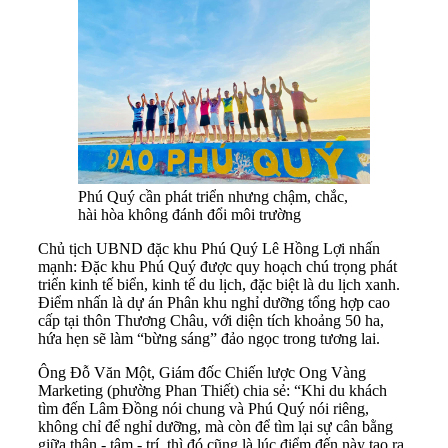
Phú Quý cần phát triển nhưng chậm, chắc,
hài hòa không đánh đổi môi trường
Chủ tịch UBND đặc khu Phú Quý Lê Hồng Lợi nhấn
mạnh: Đặc khu Phú Quý được quy hoạch chú trọng phát
triển kinh tế biển, kinh tế du lịch, đặc biệt là du lịch xanh.
Điểm nhấn là dự án Phân khu nghỉ dưỡng tổng hợp cao
cấp tại thôn Thương Châu, với diện tích khoảng 50 ha,
hứa hẹn sẽ làm “bừng sáng” đảo ngọc trong tương lai.
Ông Đỗ Văn Một, Giám đốc Chiến lược Ong Vàng
Marketing (phường Phan Thiết) chia sẻ: “Khi du khách
tìm đến Lâm Đồng nói chung và Phú Quý nói riêng,
không chỉ để nghỉ dưỡng, mà còn để tìm lại sự cân bằng
giữa thân - tâm - trí, thì đó cũng là lúc điểm đến này tạo ra