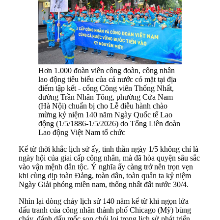
Hơn 1.000 đoàn viên công đoàn, công nhân
lao động tiêu biểu của cả nước có mặt tại địa
điểm tập kết - cổng Công viên Thống Nhất,
đường Trần Nhân Tông, phường Cửa Nam
(Hà Nội) chuẩn bị cho Lễ diễu hành chào
mừng kỷ niệm 140 năm Ngày Quốc tế Lao
động (1/5/1886-1/5/2026) do Tổng Liên đoàn
Lao động Việt Nam tổ chức
Kể từ thời khắc lịch sử ấy, tinh thần ngày 1/5 không chỉ là
ngày hội của giai cấp công nhân, mà đã hòa quyện sâu sắc
vào vận mệnh dân tộc. Ý nghĩa ấy càng trở nên trọn vẹn
khi cùng dịp toàn Đảng, toàn dân, toàn quân ta kỷ niệm
Ngày Giải phóng miền nam, thống nhất đất nước 30/4.
Nhìn lại dòng chảy lịch sử 140 năm kể từ khi ngọn lửa
đấu tranh của công nhân thành phố Chicago (Mỹ) bùng
cháy, đánh dấu mốc son chói lọi trong lịch sử phát triển