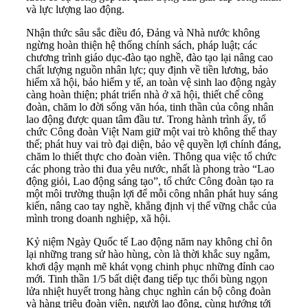
và lực lượng lao động.
Nhận thức sâu sắc điều đó, Đảng và Nhà nước không
ngừng hoàn thiện hệ thống chính sách, pháp luật; các
chương trình giáo dục-đào tạo nghề, đào tạo lại nâng cao
chất lượng nguồn nhân lực; quy định về tiền lương, bảo
hiểm xã hội, bảo hiểm y tế, an toàn vệ sinh lao động ngày
càng hoàn thiện; phát triển nhà ở xã hội, thiết chế công
đoàn, chăm lo đời sống văn hóa, tinh thần của công nhân
lao động được quan tâm đầu tư. Trong hành trình ấy, tổ
chức Công đoàn Việt Nam giữ một vai trò không thể thay
thế; phát huy vai trò đại diện, bảo vệ quyền lợi chính đáng,
chăm lo thiết thực cho đoàn viên. Thông qua việc tổ chức
các phong trào thi đua yêu nước, nhất là phong trào “Lao
động giỏi, Lao động sáng tạo”, tổ chức Công đoàn tạo ra
một môi trường thuận lợi để mỗi công nhân phát huy sáng
kiến, nâng cao tay nghề, khẳng định vị thế vững chắc của
mình trong doanh nghiệp, xã hội.
Kỷ niệm Ngày Quốc tế Lao động năm nay không chỉ ôn
lại những trang sử hào hùng, còn là thời khắc suy ngẫm,
khơi dậy mạnh mẽ khát vọng chinh phục những đỉnh cao
mới. Tinh thần 1/5 bất diệt đang tiếp tục thổi bùng ngọn
lửa nhiệt huyết trong hàng chục nghìn cán bộ công đoàn
và hàng triệu đoàn viên, người lao động, cùng hướng tới