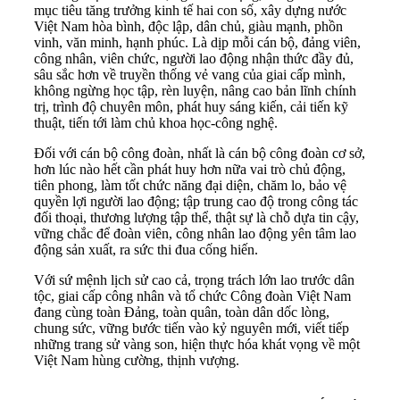
mục tiêu tăng trưởng kinh tế hai con số, xây dựng nước
Việt Nam hòa bình, độc lập, dân chủ, giàu mạnh, phồn
vinh, văn minh, hạnh phúc. Là dịp mỗi cán bộ, đảng viên,
công nhân, viên chức, người lao động nhận thức đầy đủ,
sâu sắc hơn về truyền thống vẻ vang của giai cấp mình,
không ngừng học tập, rèn luyện, nâng cao bản lĩnh chính
trị, trình độ chuyên môn, phát huy sáng kiến, cải tiến kỹ
thuật, tiến tới làm chủ khoa học-công nghệ.
Đối với cán bộ công đoàn, nhất là cán bộ công đoàn cơ sở,
hơn lúc nào hết cần phát huy hơn nữa vai trò chủ động,
tiên phong, làm tốt chức năng đại diện, chăm lo, bảo vệ
quyền lợi người lao động; tập trung cao độ trong công tác
đối thoại, thương lượng tập thể, thật sự là chỗ dựa tin cậy,
vững chắc để đoàn viên, công nhân lao động yên tâm lao
động sản xuất, ra sức thi đua cống hiến.
Với sứ mệnh lịch sử cao cả, trọng trách lớn lao trước dân
tộc, giai cấp công nhân và tổ chức Công đoàn Việt Nam
đang cùng toàn Đảng, toàn quân, toàn dân dốc lòng,
chung sức, vững bước tiến vào kỷ nguyên mới, viết tiếp
những trang sử vàng son, hiện thực hóa khát vọng về một
Việt Nam hùng cường, thịnh vượng.