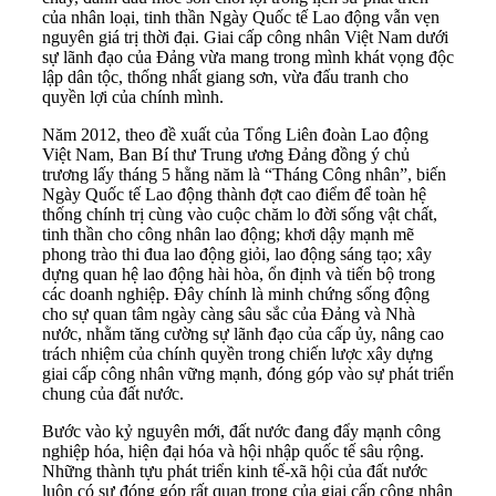
của nhân loại, tinh thần Ngày Quốc tế Lao động vẫn vẹn
nguyên giá trị thời đại. Giai cấp công nhân Việt Nam dưới
sự lãnh đạo của Đảng vừa mang trong mình khát vọng độc
lập dân tộc, thống nhất giang sơn, vừa đấu tranh cho
quyền lợi của chính mình.
Năm 2012, theo đề xuất của Tổng Liên đoàn Lao động
Việt Nam, Ban Bí thư Trung ương Đảng đồng ý chủ
trương lấy tháng 5 hằng năm là “Tháng Công nhân”, biến
Ngày Quốc tế Lao động thành đợt cao điểm để toàn hệ
thống chính trị cùng vào cuộc chăm lo đời sống vật chất,
tinh thần cho công nhân lao động; khơi dậy mạnh mẽ
phong trào thi đua lao động giỏi, lao động sáng tạo; xây
dựng quan hệ lao động hài hòa, ổn định và tiến bộ trong
các doanh nghiệp. Đây chính là minh chứng sống động
cho sự quan tâm ngày càng sâu sắc của Đảng và Nhà
nước, nhằm tăng cường sự lãnh đạo của cấp ủy, nâng cao
trách nhiệm của chính quyền trong chiến lược xây dựng
giai cấp công nhân vững mạnh, đóng góp vào sự phát triển
chung của đất nước.
Bước vào kỷ nguyên mới, đất nước đang đẩy mạnh công
nghiệp hóa, hiện đại hóa và hội nhập quốc tế sâu rộng.
Những thành tựu phát triển kinh tế-xã hội của đất nước
luôn có sự đóng góp rất quan trọng của giai cấp công nhân