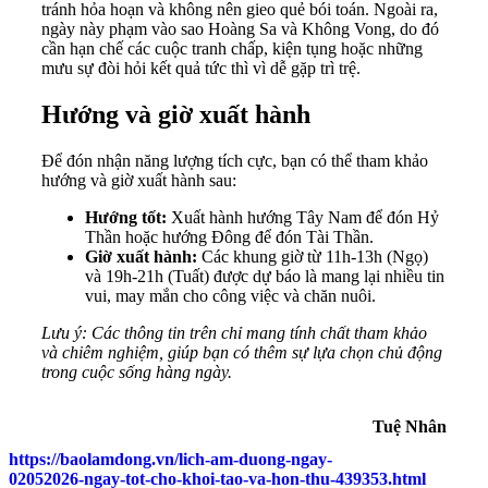
tránh hỏa hoạn và không nên gieo quẻ bói toán. Ngoài ra,
ngày này phạm vào sao Hoàng Sa và Không Vong, do đó
cần hạn chế các cuộc tranh chấp, kiện tụng hoặc những
mưu sự đòi hỏi kết quả tức thì vì dễ gặp trì trệ.
Hướng và giờ xuất hành
Để đón nhận năng lượng tích cực, bạn có thể tham khảo
hướng và giờ xuất hành sau:
Hướng tốt:
Xuất hành hướng Tây Nam để đón Hỷ
Thần hoặc hướng Đông để đón Tài Thần.
Giờ xuất hành:
Các khung giờ từ 11h-13h (Ngọ)
và 19h-21h (Tuất) được dự báo là mang lại nhiều tin
vui, may mắn cho công việc và chăn nuôi.
Lưu ý: Các thông tin trên chỉ mang tính chất tham khảo
và chiêm nghiệm, giúp bạn có thêm sự lựa chọn chủ động
trong cuộc sống hàng ngày.
Tuệ Nhân
https://baolamdong.vn/lich-am-duong-ngay-
02052026-ngay-tot-cho-khoi-tao-va-hon-thu-439353.html