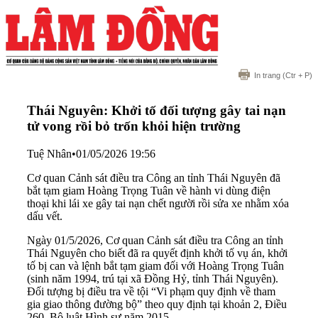
In trang
(Ctr + P)
Thái Nguyên: Khởi tố đối tượng gây tai nạn
tử vong rồi bỏ trốn khỏi hiện trường
Tuệ Nhân
•
01/05/2026 19:56
Cơ quan Cảnh sát điều tra Công an tỉnh Thái Nguyên đã
bắt tạm giam Hoàng Trọng Tuân về hành vi dùng điện
thoại khi lái xe gây tai nạn chết người rồi sửa xe nhằm xóa
dấu vết.
Ngày 01/5/2026, Cơ quan Cảnh sát điều tra Công an tỉnh
Thái Nguyên cho biết đã ra quyết định khởi tố vụ án, khởi
tố bị can và lệnh bắt tạm giam đối với Hoàng Trọng Tuân
(sinh năm 1994, trú tại xã Đồng Hỷ, tỉnh Thái Nguyên).
Đối tượng bị điều tra về tội “Vi phạm quy định về tham
gia giao thông đường bộ” theo quy định tại khoản 2, Điều
260, Bộ luật Hình sự năm 2015.