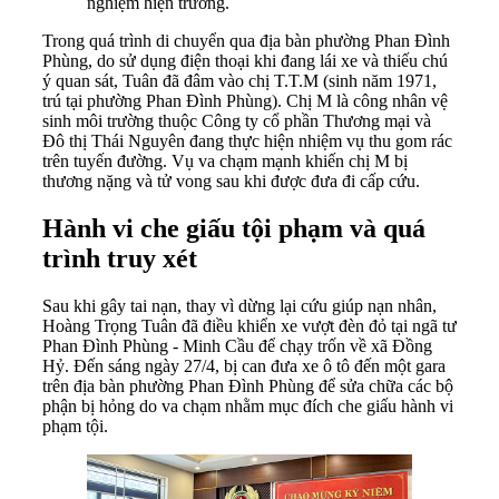
nghiệm hiện trường.
Trong quá trình di chuyển qua địa bàn phường Phan Đình
Phùng, do sử dụng điện thoại khi đang lái xe và thiếu chú
ý quan sát, Tuân đã đâm vào chị T.T.M (sinh năm 1971,
trú tại phường Phan Đình Phùng). Chị M là công nhân vệ
sinh môi trường thuộc Công ty cổ phần Thương mại và
Đô thị Thái Nguyên đang thực hiện nhiệm vụ thu gom rác
trên tuyến đường. Vụ va chạm mạnh khiến chị M bị
thương nặng và tử vong sau khi được đưa đi cấp cứu.
Hành vi che giấu tội phạm và quá
trình truy xét
Sau khi gây tai nạn, thay vì dừng lại cứu giúp nạn nhân,
Hoàng Trọng Tuân đã điều khiển xe vượt đèn đỏ tại ngã tư
Phan Đình Phùng - Minh Cầu để chạy trốn về xã Đồng
Hỷ. Đến sáng ngày 27/4, bị can đưa xe ô tô đến một gara
trên địa bàn phường Phan Đình Phùng để sửa chữa các bộ
phận bị hỏng do va chạm nhằm mục đích che giấu hành vi
phạm tội.