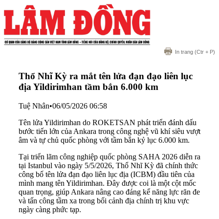
In trang
(Ctr + P)
Thổ Nhĩ Kỳ ra mắt tên lửa đạn đạo liên lục
địa Yildirimhan tầm bắn 6.000 km
Tuệ Nhân
•
06/05/2026 06:58
Tên lửa Yildirimhan do ROKETSAN phát triển đánh dấu
bước tiến lớn của Ankara trong công nghệ vũ khí siêu vượt
âm và tự chủ quốc phòng với tầm bắn kỷ lục 6.000 km.
Tại triển lãm công nghiệp quốc phòng SAHA 2026 diễn ra
tại Istanbul vào ngày 5/5/2026, Thổ Nhĩ Kỳ đã chính thức
công bố tên lửa đạn đạo liên lục địa (ICBM) đầu tiên của
mình mang tên Yildirimhan. Đây được coi là một cột mốc
quan trọng, giúp Ankara nâng cao đáng kể năng lực răn đe
và tấn công tầm xa trong bối cảnh địa chính trị khu vực
ngày càng phức tạp.