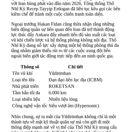
với Iran bùng phát vào đầu năm 2026, Tổng thống Thổ
Nhĩ Kỳ Recep Tayyip Erdogan đã liên tục kêu gọi các bên
kiềm chế để tránh một cuộc chiến tranh toàn diện.
Ngoại trưởng Hakan Fidan cũng thừa nhận rằng những
biến động quân sự liên quan đến Iran đã trở thành động
lực thúc đẩy Ankara đẩy nhanh tiến độ sản xuất các loại
vũ khí chiến lược và hệ thống phòng không nội địa. Thổ
Nhĩ Kỳ đang nỗ lực xây dựng một hệ thống phòng thủ đa
tầng nhằm giảm thiểu rủi ro từ các cuộc xung đột bên
ngoài biên giới tác động trực tiếp đến an ninh quốc gia.
Thông số
Chi tiết
Tên vũ khí
Yildirimhan
Loại tên lửa
Đạn đạo liên lục địa (ICBM)
Nhà phát triển
ROKETSAN
Tầm bắn tối đa
6.000 km
Loại nhiên liệu
Nhiên liệu lỏng
Công nghệ vận tốc
Siêu vượt âm (Hypersonic)
Nhìn chung, sự ra mắt của Yildirimhan không chỉ là một
thành tựu về mặt kỹ thuật quân sự mà còn gửi đi một
thông điệp mạnh mẽ về vị thế của Thổ Nhĩ Kỳ trong cấu