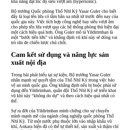
khả năng đạt tốc độ siêu vượt âm (hypersonic).
Bộ trưởng Quốc phòng Thổ Nhĩ Kỳ Yasar Guler cho biết
đây là loại tên lửa có tầm bắn xa nhất từ trước đến nay của
quốc gia này. Việc tích hợp công nghệ bay siêu vượt âm
cho phép tên lửa vượt qua các hệ thống phòng thủ hiện đại
một cách hiệu quả hơn. Ông Guler mô tả Yildirimhan là
một “bước tiến lớn” và khẳng định vũ khí này sẽ đóng vai
trò răn đe chiến lược chủ chốt.
Cam kết sử dụng và năng lực sản
xuất nội địa
Trong bài phát biểu tại sự kiện, Bộ trưởng Yasar Guler
nhấn mạnh sự quyết tâm của Thổ Nhĩ Kỳ trong việc bảo
vệ an ninh quốc gia. Ông khẳng định nếu bị buộc phải sử
dụng đến Yildirimhan, quân đội Thổ Nhĩ Kỳ sẽ triển khai
vũ khí này “không do dự” và theo cách hiệu quả nhất có
thể.
Sự ra đời của Yildirimhan minh chứng cho sự chuyển
mình mạnh mẽ của ngành công nghiệp quốc phòng Thổ
Nhĩ Kỳ. Từ một nước phụ thuộc lớn vào nhập khẩu vũ
khí, Ankara hiện đã có thể tự thiết kế, sản xuất và thậm chí