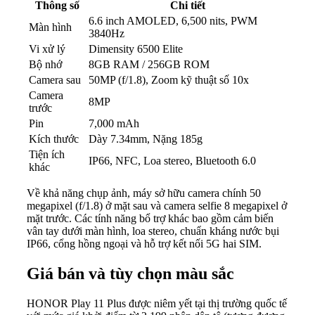
Thông số
Chi tiết
6.6 inch AMOLED, 6,500 nits, PWM
Màn hình
3840Hz
Vi xử lý
Dimensity 6500 Elite
Bộ nhớ
8GB RAM / 256GB ROM
Camera sau
50MP (f/1.8), Zoom kỹ thuật số 10x
Camera
8MP
trước
Pin
7,000 mAh
Kích thước
Dày 7.34mm, Nặng 185g
Tiện ích
IP66, NFC, Loa stereo, Bluetooth 6.0
khác
Về khả năng chụp ảnh, máy sở hữu camera chính 50
megapixel (f/1.8) ở mặt sau và camera selfie 8 megapixel ở
mặt trước. Các tính năng bổ trợ khác bao gồm cảm biến
vân tay dưới màn hình, loa stereo, chuẩn kháng nước bụi
IP66, cổng hồng ngoại và hỗ trợ kết nối 5G hai SIM.
Giá bán và tùy chọn màu sắc
HONOR Play 11 Plus được niêm yết tại thị trường quốc tế