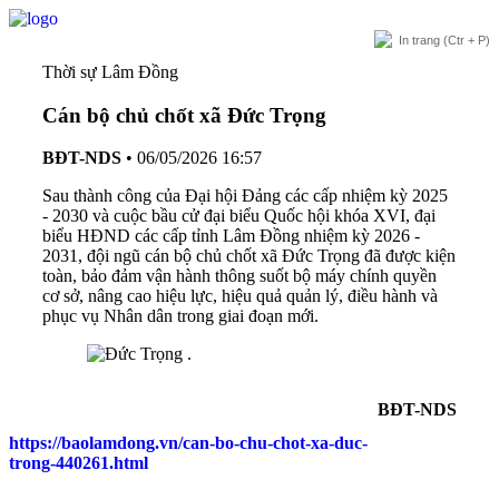
In trang
(Ctr + P)
Thời sự Lâm Đồng
Cán bộ chủ chốt xã Đức Trọng
BĐT-NDS
•
06/05/2026 16:57
Sau thành công của Đại hội Đảng các cấp nhiệm kỳ 2025
- 2030 và cuộc bầu cử đại biểu Quốc hội khóa XVI, đại
biểu HĐND các cấp tỉnh Lâm Đồng nhiệm kỳ 2026 -
2031, đội ngũ cán bộ chủ chốt xã Đức Trọng đã được kiện
toàn, bảo đảm vận hành thông suốt bộ máy chính quyền
cơ sở, nâng cao hiệu lực, hiệu quả quản lý, điều hành và
phục vụ Nhân dân trong giai đoạn mới.
BĐT-NDS
https://baolamdong.vn/can-bo-chu-chot-xa-duc-
trong-440261.html