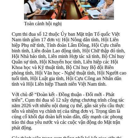
Toàn cảnh hội nghị
Cụm thi đua số 12 thuộc Ủy ban Mặt trận Tổ quốc Việt
Nam tỉnh gồm 17 đơn vị: Hội Nông dân tỉnh, Hội Liên
hiệp Phụ nữ tỉnh, Tỉnh đoàn Lâm Đồng, Hội Cựu chiến
binh tỉnh, Liên đoàn Lao động tỉnh, Hội Chữ thập đỏ tỉnh,
Hội Nhà báo tỉnh, Liên minh Hợp tác xã tỉnh, Bộ Chỉ huy
Quân sự tỉnh, Hội Khuyến học tỉnh, Liên hiệp các Hội
Khoa học và Kỹ thuật tỉnh, Bộ Chỉ huy Bộ đội Biên
phòng tỉnh, Hội Văn học - Nghệ thuật tỉnh, Hội Người cao
tuổi tỉnh, Hội Luật gia tỉnh, Hội Cựu Công an Nhân dân
tỉnh và Hội Liên hiệp Thanh niên Việt Nam tỉnh.
Với chủ đề “Đoàn kết - Đồng thuận - Đổi mới - Phát
triển”, Cụm thi đua số 12 xây dựng chương trình công tác
năm 2026 với nhiều nội dung cụ thể, gắn sát yêu cầu thực
tiễn và nhiệm vụ chính trị của từng đơn vị. Trọng tâm là
củng cố khối đại đoàn kết toàn dân, đẩy mạnh các phong
trào thi đua yêu nước và các cuộc vận động do Mặt trận
phát động.