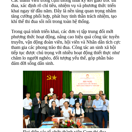
Các thành viên trong cụm thống nhất ký kết giao ước thi
đua, xác định rõ chỉ tiêu, nhiệm vụ và phương thức triển
khai ngay từ đầu năm. Đây là nền tảng quan trọng nhằm
tăng cường phối hợp, phát huy tinh thần trách nhiệm, tạo
khí thế thi đua sôi nổi trong toàn hệ thống.
Trong quá trình triển khai, các đơn vị tập trung đổi mới
phương thức hoạt động, nâng cao hiệu quả công tác tuyên
truyền, vận động đoàn viên, hội viên và Nhân dân tích cực
tham gia các phong trào thi đua. Công tác an sinh xã hội
tiếp tục được chú trọng với nhiều hoạt động thiết thực như
chăm lo người nghèo, đối tượng yếu thế, góp phần bảo
đảm đời sống dân sinh.
Đại diện các tổ chức thành viên Cụm thi đua