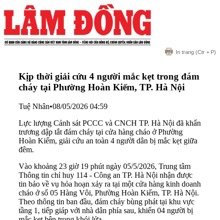
In trang
(Ctr + P)
Kịp thời giải cứu 4 người mắc kẹt trong đám
cháy tại Phường Hoàn Kiếm, TP. Hà Nội
Tuệ Nhân
•
08/05/2026 04:59
Lực lượng Cảnh sát PCCC và CNCH TP. Hà Nội đã khẩn
trương dập tắt đám cháy tại cửa hàng cháo ở Phường
Hoàn Kiếm, giải cứu an toàn 4 người dân bị mắc kẹt giữa
đêm.
Vào khoảng 23 giờ 19 phút ngày 05/5/2026, Trung tâm
Thông tin chỉ huy 114 - Công an TP. Hà Nội nhận được
tin báo về vụ hỏa hoạn xảy ra tại một cửa hàng kinh doanh
cháo ở số 05 Hàng Vôi, Phường Hoàn Kiếm, TP. Hà Nội.
Theo thông tin ban đầu, đám cháy bùng phát tại khu vực
tầng 1, tiếp giáp với nhà dân phía sau, khiến 04 người bị
mắc kẹt bên trong khói lửa.