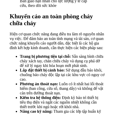
Bàn giao nạn nhân cho lực lượng y tế cấp
cứu, theo dõi sức khỏe
Khuyến cáo an toàn phòng cháy
chữa cháy
Hiện cơ quan chức năng đang điều tra làm rõ nguyên nhân
vụ việc. Để đảm bảo an toàn tính mạng và tài sản, cơ quan
chức năng khuyến cáo người dân, đặc biệt là các hộ gia
đình kết hợp kinh doanh, cần thực hiện các biện pháp sau:
Trang bị phương tiện tại chỗ:
Sẵn sàng bình chữa
cháy xách tay, chăn chữa cháy và dụng cụ phá dỡ
để xử lý ngay khi hỏa hoạn mới phát sinh.
Lắp đặt thiết bị cảnh báo:
Sử dụng đầu báo khói,
chuông báo cháy độc lập tại các khu vực có nguy cơ
cao.
Phương án thoát nạn:
Luôn có ít nhất hai lối thoát
hiểm (ban công, cửa sổ, thang dây) và không để vật
cản trên đường thoát nạn.
Kiểm tra hệ thống điện:
Định kỳ bảo trì thiết bị
tiêu thụ điện và ngắt các nguồn nhiệt không cần
thiết trước khi ngủ hoặc rời khỏi nhà.
Nâng cao kỹ năng:
Tham gia các lớp tập huấn kỹ