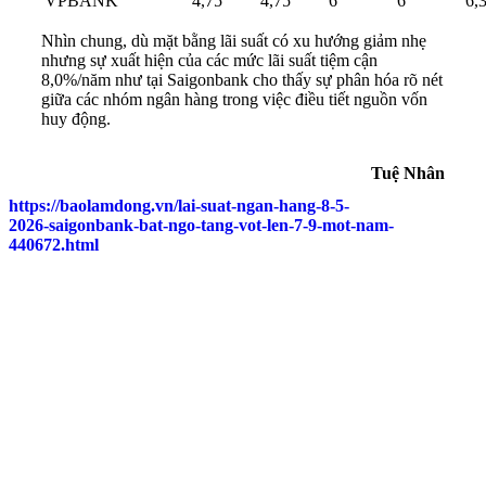
VPBANK
4,75
4,75
6
6
6,
Nhìn chung, dù mặt bằng lãi suất có xu hướng giảm nhẹ
nhưng sự xuất hiện của các mức lãi suất tiệm cận
8,0%/năm như tại Saigonbank cho thấy sự phân hóa rõ nét
giữa các nhóm ngân hàng trong việc điều tiết nguồn vốn
huy động.
Tuệ Nhân
https://baolamdong.vn/lai-suat-ngan-hang-8-5-
2026-saigonbank-bat-ngo-tang-vot-len-7-9-mot-nam-
440672.html