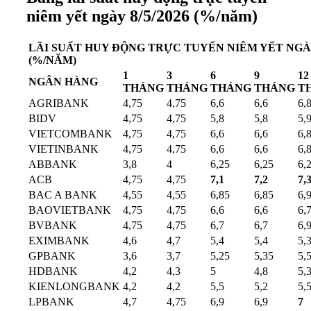
niêm yết ngày 8/5/2026 (%/năm)
LÃI SUẤT HUY ĐỘNG TRỰC TUYẾN NIÊM YẾT NGÀY 
(%/NĂM)
1
3
6
9
12
NGÂN HÀNG
THÁNG
THÁNG
THÁNG
THÁNG
T
AGRIBANK
4,75
4,75
6,6
6,6
6,
BIDV
4,75
4,75
5,8
5,8
5,
VIETCOMBANK
4,75
4,75
6,6
6,6
6,
VIETINBANK
4,75
4,75
6,6
6,6
6,
ABBANK
3,8
4
6,25
6,25
6,
ACB
4,75
4,75
7,1
7,2
7,
BAC A BANK
4,55
4,55
6,85
6,85
6,
BAOVIETBANK
4,75
4,75
6,6
6,6
6,
BVBANK
4,75
4,75
6,7
6,7
6,
EXIMBANK
4,6
4,7
5,4
5,4
5,
GPBANK
3,6
3,7
5,25
5,35
5,
HDBANK
4,2
4,3
5
4,8
5,
KIENLONGBANK
4,2
4,2
5,5
5,2
5,
LPBANK
4,7
4,75
6,9
6,9
7