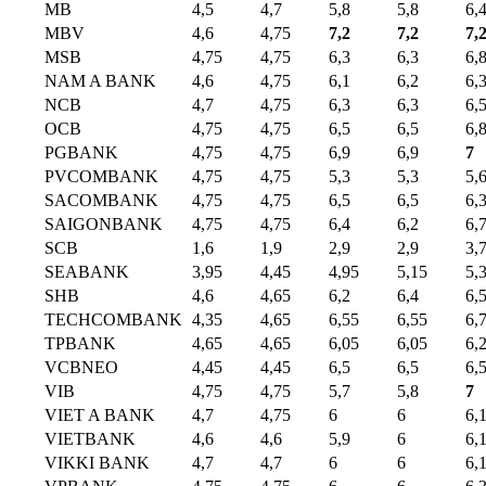
MB
4,5
4,7
5,8
5,8
6,
MBV
4,6
4,75
7,2
7,2
7,
MSB
4,75
4,75
6,3
6,3
6,
NAM A BANK
4,6
4,75
6,1
6,2
6,
NCB
4,7
4,75
6,3
6,3
6,
OCB
4,75
4,75
6,5
6,5
6,
PGBANK
4,75
4,75
6,9
6,9
7
PVCOMBANK
4,75
4,75
5,3
5,3
5,
SACOMBANK
4,75
4,75
6,5
6,5
6,
SAIGONBANK
4,75
4,75
6,4
6,2
6,
SCB
1,6
1,9
2,9
2,9
3,
SEABANK
3,95
4,45
4,95
5,15
5,
SHB
4,6
4,65
6,2
6,4
6,
TECHCOMBANK
4,35
4,65
6,55
6,55
6,
TPBANK
4,65
4,65
6,05
6,05
6,
VCBNEO
4,45
4,45
6,5
6,5
6,
VIB
4,75
4,75
5,7
5,8
7
VIET A BANK
4,7
4,75
6
6
6,
VIETBANK
4,6
4,6
5,9
6
6,
VIKKI BANK
4,7
4,7
6
6
6,