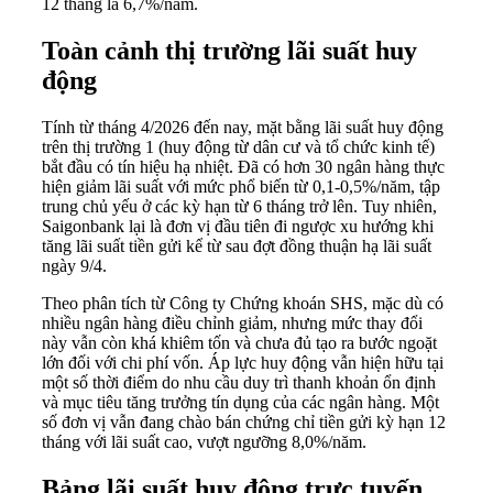
12 tháng là 6,7%/năm.
Toàn cảnh thị trường lãi suất huy
động
Tính từ tháng 4/2026 đến nay, mặt bằng lãi suất huy động
trên thị trường 1 (huy động từ dân cư và tổ chức kinh tế)
bắt đầu có tín hiệu hạ nhiệt. Đã có hơn 30 ngân hàng thực
hiện giảm lãi suất với mức phổ biến từ 0,1-0,5%/năm, tập
trung chủ yếu ở các kỳ hạn từ 6 tháng trở lên. Tuy nhiên,
Saigonbank lại là đơn vị đầu tiên đi ngược xu hướng khi
tăng lãi suất tiền gửi kể từ sau đợt đồng thuận hạ lãi suất
ngày 9/4.
Theo phân tích từ Công ty Chứng khoán SHS, mặc dù có
nhiều ngân hàng điều chỉnh giảm, nhưng mức thay đổi
này vẫn còn khá khiêm tốn và chưa đủ tạo ra bước ngoặt
lớn đối với chi phí vốn. Áp lực huy động vẫn hiện hữu tại
một số thời điểm do nhu cầu duy trì thanh khoản ổn định
và mục tiêu tăng trưởng tín dụng của các ngân hàng. Một
số đơn vị vẫn đang chào bán chứng chỉ tiền gửi kỳ hạn 12
tháng với lãi suất cao, vượt ngưỡng 8,0%/năm.
Bảng lãi suất huy động trực tuyến