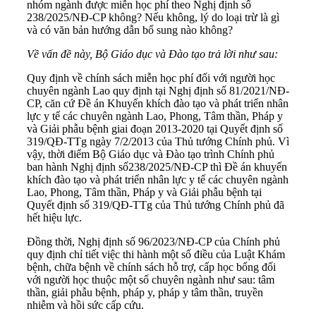
nhóm ngành được miễn học phí theo Nghị định số
238/2025/NĐ-CP không? Nếu không, lý do loại trừ là gì
và có văn bản hướng dẫn bổ sung nào không?
Về vấn đề này, Bộ Giáo dục và Đào tạo trả lời như sau:
Quy định về chính sách miễn học phí đối với người học
chuyên ngành Lao quy định tại Nghị định số
81/2021/NĐ-
CP
, căn cứ Đề án Khuyến khích đào tạo và phát triển nhân
lực y tế các chuyên ngành Lao, Phong, Tâm thần, Pháp y
và Giải phẫu bệnh giai đoạn 2013-2020 tại Quyết định số
319/QĐ-TTg
ngày 7/2/2013 của Thủ tướng Chính phủ. Vì
vậy, thời điểm Bộ Giáo dục và Đào tạo trình Chính phủ
ban hành Nghị định số
238/2025/NĐ-CP
thì Đề án khuyến
khích đào tạo và phát triển nhân lực y tế các chuyên ngành
Lao, Phong, Tâm thần, Pháp y và Giải phẫu bệnh tại
Quyết định số 319/QĐ-TTg của Thủ tướng Chính phủ đã
hết hiệu lực.
Đồng thời, Nghị định số
96/2023/NĐ-CP
của Chính phủ
quy định chỉ tiết việc thi hành một số điều của Luật Khám
bệnh, chữa bệnh về chính sách hỗ trợ, cấp học bổng đối
với người học thuộc một số chuyên ngành như sau: tâm
thần, giải phẫu bệnh, pháp y, pháp y tâm thần, truyền
nhiễm và hồi sức cấp cứu.