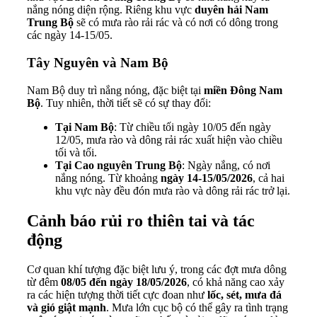
nắng nóng diện rộng. Riêng khu vực
duyên hải Nam
Trung Bộ
sẽ có mưa rào rải rác và có nơi có dông trong
các ngày 14-15/05.
Tây Nguyên và Nam Bộ
Nam Bộ duy trì nắng nóng, đặc biệt tại
miền Đông Nam
Bộ
. Tuy nhiên, thời tiết sẽ có sự thay đổi:
Tại Nam Bộ
: Từ chiều tối ngày 10/05 đến ngày
12/05, mưa rào và dông rải rác xuất hiện vào chiều
tối và tối.
Tại Cao nguyên Trung Bộ
: Ngày nắng, có nơi
nắng nóng. Từ khoảng
ngày 14-15/05/2026
, cả hai
khu vực này đều đón mưa rào và dông rải rác trở lại.
Cảnh báo rủi ro thiên tai và tác
động
Cơ quan khí tượng đặc biệt lưu ý, trong các đợt mưa dông
từ đêm
08/05 đến ngày 18/05/2026
, có khả năng cao xảy
ra các hiện tượng thời tiết cực đoan như
lốc, sét, mưa đá
và gió giật mạnh
. Mưa lớn cục bộ có thể gây ra tình trạng