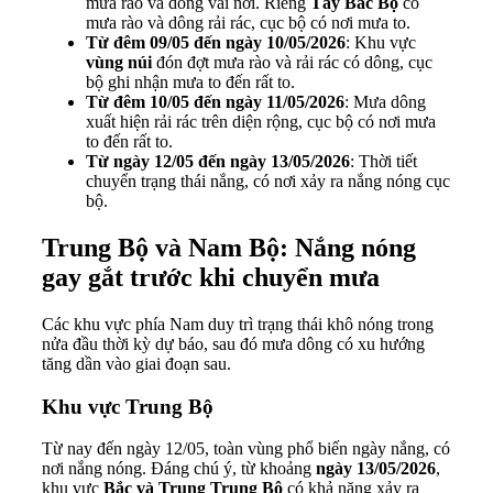
mưa rào và dông vài nơi. Riêng
Tây Bắc Bộ
có
mưa rào và dông rải rác, cục bộ có nơi mưa to.
Từ đêm 09/05 đến ngày 10/05/2026
: Khu vực
vùng núi
đón đợt mưa rào và rải rác có dông, cục
bộ ghi nhận mưa to đến rất to.
Từ đêm 10/05 đến ngày 11/05/2026
: Mưa dông
xuất hiện rải rác trên diện rộng, cục bộ có nơi mưa
to đến rất to.
Từ ngày 12/05 đến ngày 13/05/2026
: Thời tiết
chuyển trạng thái nắng, có nơi xảy ra nắng nóng cục
bộ.
Trung Bộ và Nam Bộ: Nắng nóng
gay gắt trước khi chuyển mưa
Các khu vực phía Nam duy trì trạng thái khô nóng trong
nửa đầu thời kỳ dự báo, sau đó mưa dông có xu hướng
tăng dần vào giai đoạn sau.
Khu vực Trung Bộ
Từ nay đến ngày 12/05, toàn vùng phổ biến ngày nắng, có
nơi nắng nóng. Đáng chú ý, từ khoảng
ngày 13/05/2026
,
khu vực
Bắc và Trung Trung Bộ
có khả năng xảy ra