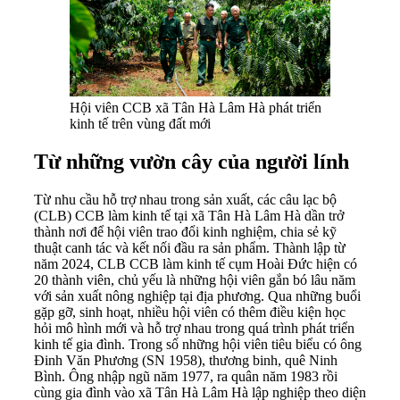
Hội viên CCB xã Tân Hà Lâm Hà phát triển
kinh tế trên vùng đất mới
Từ những vườn cây của người lính
Từ nhu cầu hỗ trợ nhau trong sản xuất, các câu lạc bộ
(CLB) CCB làm kinh tế tại xã Tân Hà Lâm Hà dần trở
thành nơi để hội viên trao đổi kinh nghiệm, chia sẻ kỹ
thuật canh tác và kết nối đầu ra sản phẩm. Thành lập từ
năm 2024, CLB CCB làm kinh tế cụm Hoài Đức hiện có
20 thành viên, chủ yếu là những hội viên gắn bó lâu năm
với sản xuất nông nghiệp tại địa phương. Qua những buổi
gặp gỡ, sinh hoạt, nhiều hội viên có thêm điều kiện học
hỏi mô hình mới và hỗ trợ nhau trong quá trình phát triển
kinh tế gia đình. Trong số những hội viên tiêu biểu có ông
Đinh Văn Phương (SN 1958), thương binh, quê Ninh
Bình. Ông nhập ngũ năm 1977, ra quân năm 1983 rồi
cùng gia đình vào xã Tân Hà Lâm Hà lập nghiệp theo diện