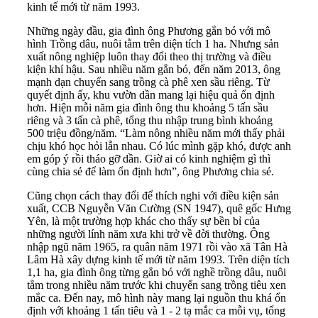
kinh tế mới từ năm 1993.
Những ngày đầu, gia đình ông Phương gắn bó với mô
hình Trồng dâu, nuôi tằm trên diện tích 1 ha. Nhưng sản
xuất nông nghiệp luôn thay đổi theo thị trường và điều
kiện khí hậu. Sau nhiều năm gắn bó, đến năm 2013, ông
mạnh dạn chuyển sang trồng cà phê xen sầu riêng. Từ
quyết định ấy, khu vườn dần mang lại hiệu quả ổn định
hơn. Hiện mỗi năm gia đình ông thu khoảng 5 tấn sầu
riêng và 3 tấn cà phê, tổng thu nhập trung bình khoảng
500 triệu đồng/năm. “Làm nông nhiều năm mới thấy phải
chịu khó học hỏi lẫn nhau. Có lúc mình gặp khó, được anh
em góp ý rồi tháo gỡ dần. Giờ ai có kinh nghiệm gì thì
cùng chia sẻ để làm ổn định hơn”, ông Phương chia sẻ.
Cũng chọn cách thay đổi để thích nghi với điều kiện sản
xuất, CCB Nguyễn Văn Cường (SN 1947), quê gốc Hưng
Yên, là một trường hợp khác cho thấy sự bền bỉ của
những người lính năm xưa khi trở về đời thường. Ông
nhập ngũ năm 1965, ra quân năm 1971 rồi vào xã Tân Hà
Lâm Hà xây dựng kinh tế mới từ năm 1993. Trên diện tích
1,1 ha, gia đình ông từng gắn bó với nghề trồng dâu, nuôi
tằm trong nhiều năm trước khi chuyển sang trồng tiêu xen
mắc ca. Đến nay, mô hình này mang lại nguồn thu khá ổn
định với khoảng 1 tấn tiêu và 1 - 2 tạ mắc ca mỗi vụ, tổng