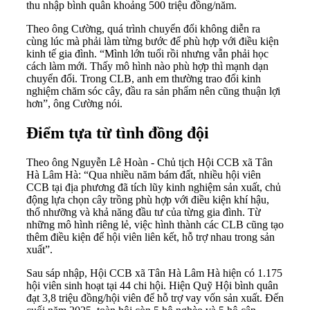
thu nhập bình quân khoảng 500 triệu đồng/năm.
Theo ông Cường, quá trình chuyển đổi không diễn ra
cùng lúc mà phải làm từng bước để phù hợp với điều kiện
kinh tế gia đình. “Mình lớn tuổi rồi nhưng vẫn phải học
cách làm mới. Thấy mô hình nào phù hợp thì mạnh dạn
chuyển đổi. Trong CLB, anh em thường trao đổi kinh
nghiệm chăm sóc cây, đầu ra sản phẩm nên cũng thuận lợi
hơn”, ông Cường nói.
Điểm tựa từ tình đồng đội
Theo ông Nguyễn Lê Hoàn - Chủ tịch Hội CCB xã Tân
Hà Lâm Hà: “Qua nhiều năm bám đất, nhiều hội viên
CCB tại địa phương đã tích lũy kinh nghiệm sản xuất, chủ
động lựa chọn cây trồng phù hợp với điều kiện khí hậu,
thổ nhưỡng và khả năng đầu tư của từng gia đình. Từ
những mô hình riêng lẻ, việc hình thành các CLB cũng tạo
thêm điều kiện để hội viên liên kết, hỗ trợ nhau trong sản
xuất”.
Sau sáp nhập, Hội CCB xã Tân Hà Lâm Hà hiện có 1.175
hội viên sinh hoạt tại 44 chi hội. Hiện Quỹ Hội bình quân
đạt 3,8 triệu đồng/hội viên để hỗ trợ vay vốn sản xuất. Đến