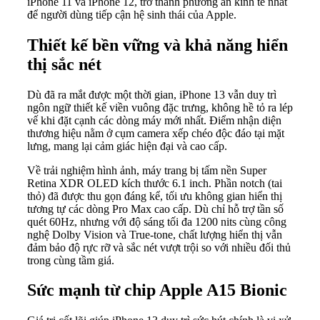
iPhone 11 và iPhone 12, trở thành phương án kinh tế nhất
để người dùng tiếp cận hệ sinh thái của Apple.
Thiết kế bền vững và khả năng hiển
thị sắc nét
Dù đã ra mắt được một thời gian, iPhone 13 vẫn duy trì
ngôn ngữ thiết kế viền vuông đặc trưng, không hề tỏ ra lép
vế khi đặt cạnh các dòng máy mới nhất. Điểm nhận diện
thương hiệu nằm ở cụm camera xếp chéo độc đáo tại mặt
lưng, mang lại cảm giác hiện đại và cao cấp.
Về trải nghiệm hình ảnh, máy trang bị tấm nền Super
Retina XDR OLED kích thước 6.1 inch. Phần notch (tai
thỏ) đã được thu gọn đáng kể, tối ưu không gian hiển thị
tương tự các dòng Pro Max cao cấp. Dù chỉ hỗ trợ tần số
quét 60Hz, nhưng với độ sáng tối đa 1200 nits cùng công
nghệ Dolby Vision và True-tone, chất lượng hiển thị vẫn
đảm bảo độ rực rỡ và sắc nét vượt trội so với nhiều đối thủ
trong cùng tầm giá.
Sức mạnh từ chip Apple A15 Bionic