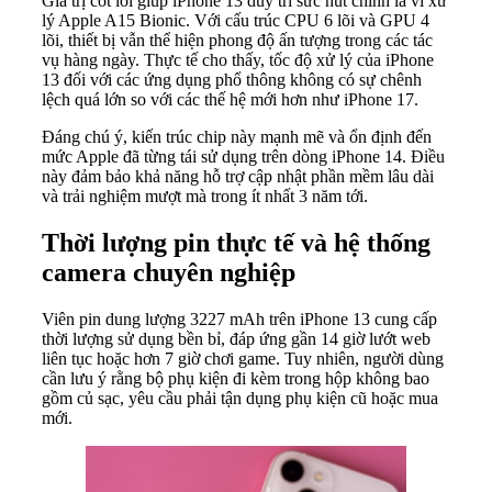
Giá trị cốt lõi giúp iPhone 13 duy trì sức hút chính là vi xử
lý Apple A15 Bionic. Với cấu trúc CPU 6 lõi và GPU 4
lõi, thiết bị vẫn thể hiện phong độ ấn tượng trong các tác
vụ hàng ngày. Thực tế cho thấy, tốc độ xử lý của iPhone
13 đối với các ứng dụng phổ thông không có sự chênh
lệch quá lớn so với các thế hệ mới hơn như iPhone 17.
Đáng chú ý, kiến trúc chip này mạnh mẽ và ổn định đến
mức Apple đã từng tái sử dụng trên dòng iPhone 14. Điều
này đảm bảo khả năng hỗ trợ cập nhật phần mềm lâu dài
và trải nghiệm mượt mà trong ít nhất 3 năm tới.
Thời lượng pin thực tế và hệ thống
camera chuyên nghiệp
Viên pin dung lượng 3227 mAh trên iPhone 13 cung cấp
thời lượng sử dụng bền bỉ, đáp ứng gần 14 giờ lướt web
liên tục hoặc hơn 7 giờ chơi game. Tuy nhiên, người dùng
cần lưu ý rằng bộ phụ kiện đi kèm trong hộp không bao
gồm củ sạc, yêu cầu phải tận dụng phụ kiện cũ hoặc mua
mới.