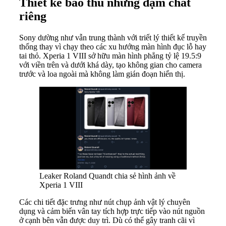
Thiết kế bảo thủ nhưng đậm chất
riêng
Sony dường như vẫn trung thành với triết lý thiết kế truyền
thống thay vì chạy theo các xu hướng màn hình đục lỗ hay
tai thỏ. Xperia 1 VIII sở hữu màn hình phẳng tỷ lệ 19.5:9
với viền trên và dưới khá dày, tạo không gian cho camera
trước và loa ngoài mà không làm gián đoạn hiển thị.
Leaker Roland Quandt chia sẻ hình ảnh về
Xperia 1 VIII
Các chi tiết đặc trưng như nút chụp ảnh vật lý chuyên
dụng và cảm biến vân tay tích hợp trực tiếp vào nút nguồn
ở cạnh bên vẫn được duy trì. Dù có thể gây tranh cãi vì