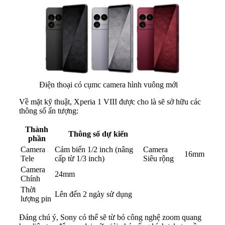
Điện thoại có cụmc camera hình vuông mới
Về mặt kỹ thuật, Xperia 1 VIII được cho là sẽ sở hữu các
thông số ấn tượng:
Thành
Thông số dự kiến
phần
Camera
Cảm biến 1/2 inch (nâng
Camera
16mm
Tele
cấp từ 1/3 inch)
Siêu rộng
Camera
24mm
Chính
Thời
Lên đến 2 ngày sử dụng
lượng pin
Đáng chú ý, Sony có thể sẽ từ bỏ công nghệ zoom quang