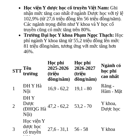
Học viện Y dược học cổ truyền Việt Nam:
Ghi
nhận mức tăng cao nhất ở ngành Dược học với tỷ lệ
102,9% (từ 27,6 triệu đồng lên 56 triệu đồng/năm).
Các ngành trọng điểm như Y khoa và Y học cổ
truyền cũng có mức tăng trên 80%.
Trường Đại học Y khoa Phạm Ngọc Thạch:
Học
phí ngành Y khoa tăng từ 55,2 triệu đồng lên mức
81 triệu đồng/năm, tương ứng với mức tăng hơn
46%.
Học phí
Học phí
Ngành có
Tên
2025-2026
2026-2027
STT
học phí
trường
(triệu
(triệu
cao nhất
đồng/năm)
đồng/năm)
ĐH Y Hà
Răng -
1
16,9 - 62,2
19,1 - 80
Nội
Hàm - Mặt
ĐH Y
Dược
Y khoa,
2
47,2 - 62,2
53,2 - 70
(ĐHQG Hà
Dược học
Nội)
Học viện Y
dược học
3
27,6 - 31,1
56 - 58
Y khoa
cổ truyền