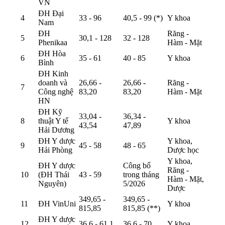
VN
ĐH Đại
4
33 - 96
40,5 - 99 (*)
Y khoa
Nam
ĐH
Răng -
5
30,1 - 128
32 - 128
Phenikaa
Hàm - Mặt
ĐH Hòa
6
35 - 61
40 - 85
Y khoa
Bình
ĐH Kinh
doanh và
26,66 -
26,66 -
Răng -
7
Công nghệ
83,20
83,20
Hàm - Mặt
HN
ĐH Kỹ
33,04 -
36,34 -
8
thuật Y tế
Y khoa
43,54
47,89
Hải Dương
ĐH Y dược
Y khoa,
9
45 - 58
48 - 65
Hải Phòng
Dược học
Y khoa,
ĐH Y dược
Công bố
Răng -
10
(ĐH Thái
43 - 59
trong tháng
Hàm - Mặt,
Nguyên)
5/2026
Dược
349,65 -
349,65 -
11
ĐH VinUni
Y khoa
815,85
815,85 (**)
ĐH Y dược
12
36,6 - 61,1
36,6 - 70
Y khoa