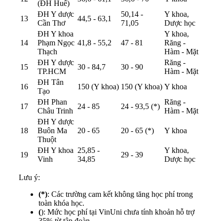
(ĐH Huế)
ĐH Y dược
50,14 -
Y khoa,
13
44,5 - 63,1
Cần Thơ
71,05
Dược học
ĐH Y khoa
Y khoa,
14
Phạm Ngọc
41,8 - 55,2
47 - 81
Răng -
Thạch
Hàm - Mặt
ĐH Y dược
Răng -
15
30 - 84,7
30 - 90
TP.HCM
Hàm - Mặt
ĐH Tân
16
150 (Y khoa)
150 (Y khoa)
Y khoa
Tạo
ĐH Phan
Răng -
17
24 - 85
24 - 93,5 (*)
Châu Trinh
Hàm - Mặt
ĐH Y dược
18
Buôn Ma
20 - 65
20 - 65 (*)
Y khoa
Thuột
ĐH Y khoa
25,85 -
Y khoa,
19
29 - 39
Vinh
34,85
Dược học
Lưu ý:
(*)
: Các trường cam kết không tăng học phí trong
toàn khóa học.
(
): Mức học phí tại VinUni chưa tính khoản hỗ trợ
35% từ tập đoàn.