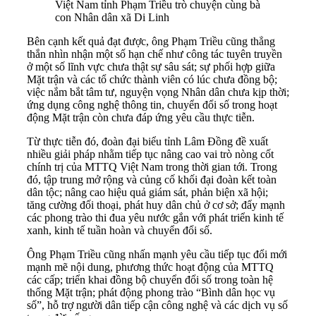
Việt Nam tỉnh Phạm Triều trò chuyện cùng bà
con Nhân dân xã Di Linh
Bên cạnh kết quả đạt được, ông Phạm Triều cũng thẳng
thắn nhìn nhận một số hạn chế như công tác tuyên truyền
ở một số lĩnh vực chưa thật sự sâu sát; sự phối hợp giữa
Mặt trận và các tổ chức thành viên có lúc chưa đồng bộ;
việc nắm bắt tâm tư, nguyện vọng Nhân dân chưa kịp thời;
ứng dụng công nghệ thông tin, chuyển đổi số trong hoạt
động Mặt trận còn chưa đáp ứng yêu cầu thực tiễn.
Từ thực tiễn đó, đoàn đại biểu tỉnh Lâm Đồng đề xuất
nhiều giải pháp nhằm tiếp tục nâng cao vai trò nòng cốt
chính trị của MTTQ Việt Nam trong thời gian tới. Trong
đó, tập trung mở rộng và củng cố khối đại đoàn kết toàn
dân tộc; nâng cao hiệu quả giám sát, phản biện xã hội;
tăng cường đối thoại, phát huy dân chủ ở cơ sở; đẩy mạnh
các phong trào thi đua yêu nước gắn với phát triển kinh tế
xanh, kinh tế tuần hoàn và chuyển đổi số.
Ông Phạm Triều cũng nhấn mạnh yêu cầu tiếp tục đổi mới
mạnh mẽ nội dung, phương thức hoạt động của MTTQ
các cấp; triển khai đồng bộ chuyển đổi số trong toàn hệ
thống Mặt trận; phát động phong trào “Bình dân học vụ
số”, hỗ trợ người dân tiếp cận công nghệ và các dịch vụ số