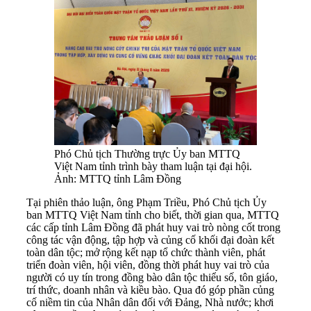
Phó Chủ tịch Thường trực Ủy ban MTTQ
Việt Nam tỉnh trình bày tham luận tại đại hội.
Ảnh: MTTQ tỉnh Lâm Đồng
Tại phiên thảo luận, ông Phạm Triều, Phó Chủ tịch Ủy
ban MTTQ Việt Nam tỉnh cho biết, thời gian qua, MTTQ
các cấp tỉnh Lâm Đồng đã phát huy vai trò nòng cốt trong
công tác vận động, tập hợp và củng cố khối đại đoàn kết
toàn dân tộc; mở rộng kết nạp tổ chức thành viên, phát
triển đoàn viên, hội viên, đồng thời phát huy vai trò của
người có uy tín trong đồng bào dân tộc thiểu số, tôn giáo,
trí thức, doanh nhân và kiều bào. Qua đó góp phần củng
cố niềm tin của Nhân dân đối với Đảng, Nhà nước; khơi