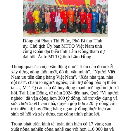
Đồng chí Phạm Thị Phúc, Phó Bí thư Tỉnh
ủy, Chủ tịch Ủy ban MTTQ Việt Nam tỉnh
cùng Đoàn đại biểu tỉnh Lâm Đồng tham dự
đại hội. Ảnh: MTTQ tỉnh Lâm Đồng
Thông qua các cuộc vận động như “Toàn dân đoàn kết
xây dựng nông thôn mới, đô thị văn minh”, “Người Việt
Nam ưu tiên dùng hàng Việt Nam”, “Xóa nhà tạm, nhà
dột nát”, chăm lo người nghèo, cứu trợ đồng bào bị thiên
tai…, MTTQ các cấp đã huy động mạnh mẽ nguồn lực xã
hội. Tại Lâm Đồng, từ năm 2024 đến nay, Quỹ “Vì người
nghèo” đã vận động hơn 300 tỷ đồng, hỗ trợ xây dựng và
sửa chữa 5.691 căn nhà; quyên góp hơn 220 tỷ đồng cứu
trợ thiên tai; huy động hàng ngàn tỷ đồng thực hiện an
sinh xã hội và xây dựng các công trình phúc lợi.
Trong phát triển kinh tế, toàn tỉnh hiện có 17 vùng sản
xuất nông nghiệp công nghệ cao với hơn 110.000 ha và