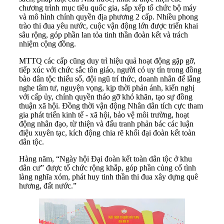
chương trình mục tiêu quốc gia, sắp xếp tổ chức bộ máy
và mô hình chính quyền địa phương 2 cấp. Nhiều phong
trào thi đua yêu nước, cuộc vận động lớn được triển khai
sâu rộng, góp phần lan tỏa tinh thần đoàn kết và trách
nhiệm cộng đồng.
MTTQ các cấp cũng duy trì hiệu quả hoạt động gặp gỡ,
tiếp xúc với chức sắc tôn giáo, người có uy tín trong đồng
bào dân tộc thiểu số, đội ngũ trí thức, doanh nhân để lắng
nghe tâm tư, nguyện vọng, kịp thời phản ánh, kiến nghị
với cấp ủy, chính quyền tháo gỡ khó khăn, tạo sự đồng
thuận xã hội. Đồng thời vận động Nhân dân tích cực tham
gia phát triển kinh tế - xã hội, bảo vệ môi trường, hoạt
động nhân đạo, từ thiện và đấu tranh phản bác các luận
điệu xuyên tạc, kích động chia rẽ khối đại đoàn kết toàn
dân tộc.
Hàng năm, “Ngày hội Đại đoàn kết toàn dân tộc ở khu
dân cư” được tổ chức rộng khắp, góp phần củng cố tình
làng nghĩa xóm, phát huy tinh thần thi đua xây dựng quê
hương, đất nước.”