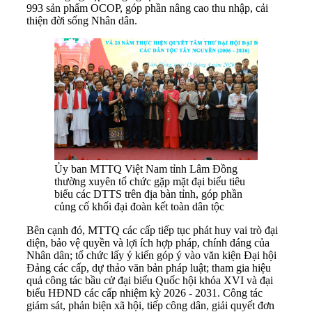
993 sản phẩm OCOP, góp phần nâng cao thu nhập, cải
thiện đời sống Nhân dân.
Ủy ban MTTQ Việt Nam tỉnh Lâm Đồng
thường xuyên tổ chức gặp mặt đại biểu tiêu
biểu các DTTS trên địa bàn tỉnh, góp phần
củng cố khối đại đoàn kết toàn dân tộc
Bên cạnh đó, MTTQ các cấp tiếp tục phát huy vai trò đại
diện, bảo vệ quyền và lợi ích hợp pháp, chính đáng của
Nhân dân; tổ chức lấy ý kiến góp ý vào văn kiện Đại hội
Đảng các cấp, dự thảo văn bản pháp luật; tham gia hiệu
quả công tác bầu cử đại biểu Quốc hội khóa XVI và đại
biểu HĐND các cấp nhiệm kỳ 2026 - 2031. Công tác
giám sát, phản biện xã hội, tiếp công dân, giải quyết đơn