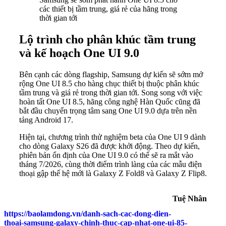
các thiết bị tầm trung, giá rẻ của hãng trong
thời gian tới
Lộ trình cho phân khúc tầm trung
và kế hoạch One UI 9.0
Bên cạnh các dòng flagship, Samsung dự kiến sẽ sớm mở
rộng One UI 8.5 cho hàng chục thiết bị thuộc phân khúc
tầm trung và giá rẻ trong thời gian tới. Song song với việc
hoàn tất One UI 8.5, hãng công nghệ Hàn Quốc cũng đã
bắt đầu chuyển trọng tâm sang One UI 9.0 dựa trên nền
tảng Android 17.
Hiện tại, chương trình thử nghiệm beta của One UI 9 dành
cho dòng Galaxy S26 đã được khởi động. Theo dự kiến,
phiên bản ổn định của One UI 9.0 có thể sẽ ra mắt vào
tháng 7/2026, cùng thời điểm trình làng của các mẫu điện
thoại gập thế hệ mới là Galaxy Z Fold8 và Galaxy Z Flip8.
Tuệ Nhân
https://baolamdong.vn/danh-sach-cac-dong-dien-
thoai-samsung-galaxy-chinh-thuc-cap-nhat-one-ui-85-