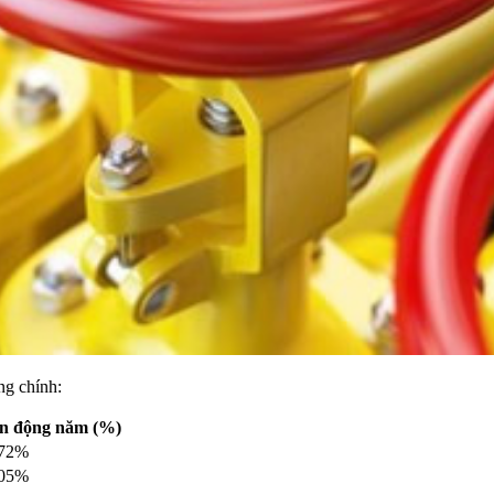
ng chính:
ến động năm (%)
,72%
,05%