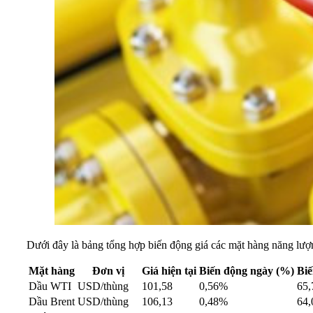
Dưới đây là bảng tổng hợp biến động giá các mặt hàng năng lượ
Mặt hàng
Đơn vị
Giá hiện tại
Biến động ngày (%)
Bi
Dầu WTI
USD/thùng
101,58
0,56%
65
Dầu Brent
USD/thùng
106,13
0,48%
64