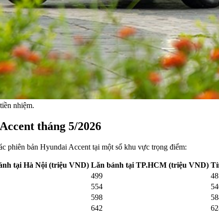
tiền nhiệm.
 Accent tháng 5/2026
các phiên bản Hyundai Accent tại một số khu vực trọng điểm:
nh tại Hà Nội (triệu VND)
Lăn bánh tại TP.HCM (triệu VND)
Tỉ
499
48
554
54
598
58
642
62