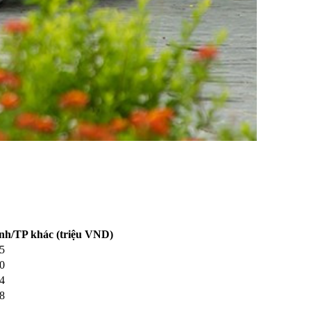
nh/TP khác (triệu VND)
5
0
4
8