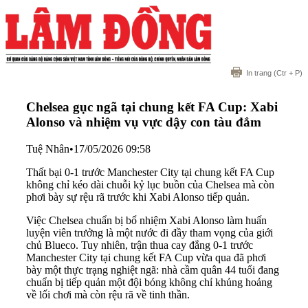
In trang
(Ctr + P)
Chelsea gục ngã tại chung kết FA Cup: Xabi
Alonso và nhiệm vụ vực dậy con tàu đắm
Tuệ Nhân
•
17/05/2026 09:58
Thất bại 0-1 trước Manchester City tại chung kết FA Cup
không chỉ kéo dài chuỗi kỷ lục buồn của Chelsea mà còn
phơi bày sự rệu rã trước khi Xabi Alonso tiếp quản.
Việc Chelsea chuẩn bị bổ nhiệm Xabi Alonso làm huấn
luyện viên trưởng là một nước đi đầy tham vọng của giới
chủ Blueco. Tuy nhiên, trận thua cay đắng 0-1 trước
Manchester City tại chung kết FA Cup vừa qua đã phơi
bày một thực trạng nghiệt ngã: nhà cầm quân 44 tuổi đang
chuẩn bị tiếp quản một đội bóng không chỉ khủng hoảng
về lối chơi mà còn rệu rã về tinh thần.