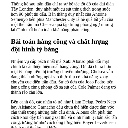
Thống kê sau trận đấu chỉ ra sự bế tắc tột độ của đại diện
Tây London: duy nhất một cú sút trúng đích trong suốt
hơn 90 phút thi đấu. Bàn thắng duy nhất của Antoine
Semenyo bên phía Manchester City là hệ quả tất yếu của
một thế trận mà Chelsea quá tập trung phòng ngự nhưng
lại đánh mất hoàn toàn khả năng phản công.
Bài toán hàng công và chất lượng
đội hình tỷ bảng
Nhiệm vụ cấp bách nhất mà Xabi Alonso phải đối mặt
chính là cải thiện hiệu suất hàng công. Dù đã chi ra hơn
một tỷ bảng trên thị trường chuyển nhượng, Chelsea vẫn
đang thiếu những ngôi sao thực thụ có khả năng xoay
chuyển cục diện trận đấu. Sự cô đơn của Joao Pedro trên
hàng công cùng phong độ sa sút của Cole Palmer đang trở
thành rào cản lớn.
Bên cạnh đó, các nhân tố trẻ như Liam Delap, Pedro Neto
hay Alejandro Garnacho đều chưa thể hiện được tầm vóc
cần thiết trong những trận cầu đinh. Alonso cần phải tìm
cách khơi dậy bản năng sát thủ và định hình lại bản sắc tấn
công, tương tự như cách ông từng biến Bayer Leverkusen
thành một thế lực tại Đức.