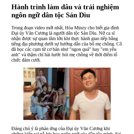
Hành trình làm dâu và trải nghiệm
ngôn ngữ dân tộc Sán Dìu
Trong đoạn video mới nhất, Hòa Minzy cho biết gia đình
Đại úy Văn Cương là người dân tộc Sán Dìu. Nữ ca sĩ
nhận được sự quan tâm lớn khi thực hành giao tiếp bằng
tiếng địa phương dưới sự hướng dẫn của bố mẹ chồng. Cô
đã học các cụm từ cơ bản như "ngon quá" hay "em yêu
anh" và thậm chí hài hước hỏi mẹ chồng về thời điểm tổ
chức đám cưới.
Đáng chú ý là phản ứng của Đại úy Văn Cương khi
chứng kiến vợ nỗ lực học ngôn ngữ của dân tộc mình. Sự