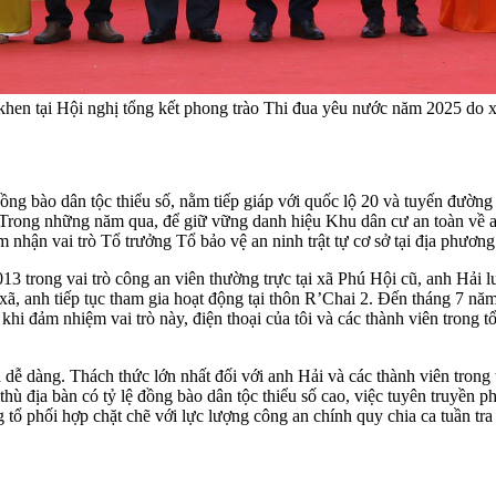
hen tại Hội nghị tổng kết phong trào Thi đua yêu nước năm 2025 do 
ng bào dân tộc thiểu số, nằm tiếp giáp với quốc lộ 20 và tuyến đường
g. Trong những năm qua, để giữ vững danh hiệu Khu dân cư an toàn về 
hận vai trò Tổ trưởng Tổ bảo vệ an ninh trật tự cơ sở tại địa phương
013 trong vai trò công an viên thường trực tại xã Phú Hội cũ, anh Hải l
ã, anh tiếp tục tham gia hoạt động tại thôn R’Chai 2. Đến tháng 7 năm
hi đảm nhiệm vai trò này, điện thoại của tôi và các thành viên trong tổ
dễ dàng. Thách thức lớn nhất đối với anh Hải và các thành viên trong 
ù địa bàn có tỷ lệ đồng bào dân tộc thiểu số cao, việc tuyên truyền phá
tổ phối hợp chặt chẽ với lực lượng công an chính quy chia ca tuần tra