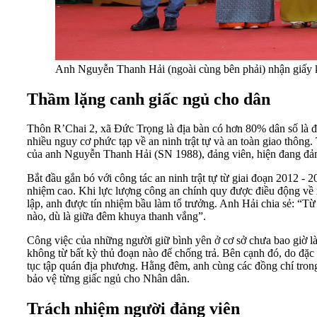
Anh Nguyễn Thanh Hải (ngoài cùng bên phải) nhận giấy k
Thầm lặng canh giấc ngủ cho dân
Thôn R’Chai 2, xã Đức Trọng là địa bàn có hơn 80% dân số là đồ
nhiều nguy cơ phức tạp về an ninh trật tự và an toàn giao thôn
của anh Nguyễn Thanh Hải (SN 1988), đảng viên, hiện đang đảm n
Bắt đầu gắn bó với công tác an ninh trật tự từ giai đoạn 2012 - 2
nhiệm cao. Khi lực lượng công an chính quy được điều động về x
lập, anh được tín nhiệm bầu làm tổ trưởng. Anh Hải chia sẻ: “Từ k
nào, dù là giữa đêm khuya thanh vắng”.
Công việc của những người giữ bình yên ở cơ sở chưa bao giờ là 
không từ bất kỳ thủ đoạn nào để chống trả. Bên cạnh đó, do đặc th
tục tập quán địa phương. Hằng đêm, anh cùng các đồng chí trong 
bảo vệ từng giấc ngủ cho Nhân dân.
Trách nhiệm người đảng viên