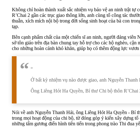
Không chỉ hoàn thành xuất sắc nhiệm vụ bảo vệ an ninh trật tự 
R’Chai 2 gần các trục giao thông lớn, anh cùng tổ công tác thườ
thuẫn, xích mích nội bộ trong đời sống sinh hoạt của bà con tro
tạp.
Bên cạnh phẩm chất của một chiến sĩ an ninh, người đảng viên 
sở tôn giáo trên địa bàn chung tay hỗ trợ cho các hộ nghèo, cận
cho những hoàn cảnh khó khăn, giúp họ có thêm động lực vươn 
“
Ở bất kỳ nhiệm vụ nào được giao, anh Nguyễn Thanh Hả
Ông Liêng Hót Ha Quyền, Bí thư Chi bộ thôn R’Chai 
Nói về anh Nguyễn Thanh Hải, ông Liêng Hót Ha Quyền - Bí thư
trong mọi hoạt động của chi bộ, từ đóng góp ý kiến xây dựng 
những tấm gương điển hình tiên tiến trong phong trào Thi đu