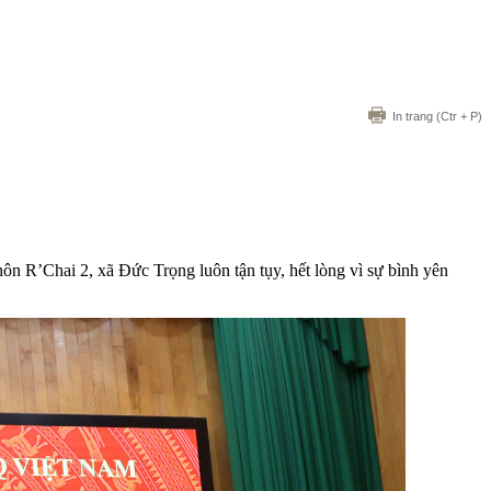
In trang
(Ctr + P)
n R’Chai 2, xã Đức Trọng luôn tận tụy, hết lòng vì sự bình yên