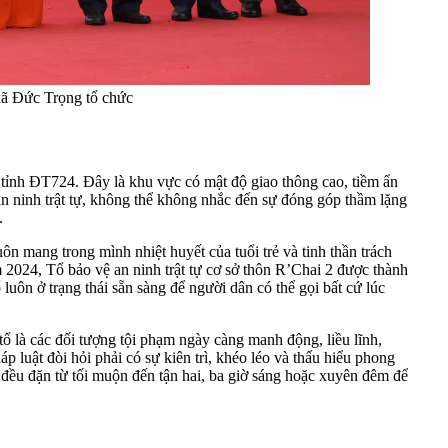
xã Đức Trọng tổ chức
 tỉnh ĐT724. Đây là khu vực có mật độ giao thông cao, tiềm ẩn
an ninh trật tự, không thể không nhắc đến sự đóng góp thầm lặng
.
uôn mang trong mình nhiệt huyết của tuổi trẻ và tinh thần trách
 2024, Tổ bảo vệ an ninh trật tự cơ sở thôn R’Chai 2 được thành
 luôn ở trạng thái sẵn sàng để người dân có thể gọi bất cứ lúc
tổ là các đối tượng tội phạm ngày càng manh động, liều lĩnh,
p luật đòi hỏi phải có sự kiên trì, khéo léo và thấu hiểu phong
 đều đặn từ tối muộn đến tận hai, ba giờ sáng hoặc xuyên đêm để