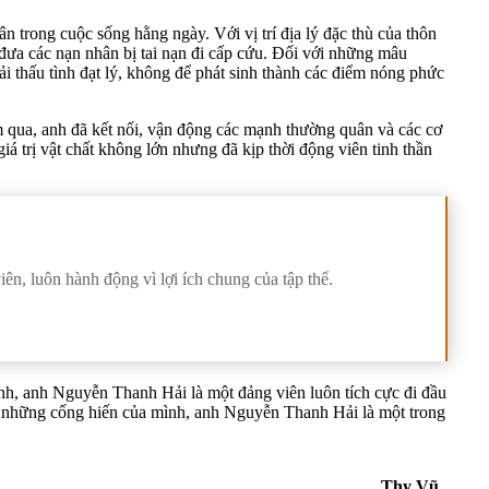
 trong cuộc sống hằng ngày. Với vị trí địa lý đặc thù của thôn
à đưa các nạn nhân bị tai nạn đi cấp cứu. Đối với những mâu
ải thấu tình đạt lý, không để phát sinh thành các điểm nóng phức
 qua, anh đã kết nối, vận động các mạnh thường quân và các cơ
á trị vật chất không lớn nhưng đã kịp thời động viên tinh thần
n, luôn hành động vì lợi ích chung của tập thể.
h, anh Nguyễn Thanh Hải là một đảng viên luôn tích cực đi đầu
i những cống hiến của mình, anh Nguyễn Thanh Hải là một trong
Thy Vũ .