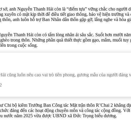
cơ sở, anh Nguyễn Thanh Hải còn là “điểm tựa” vững chắc cho người dân
ng xuyên có mặt kịp thời để điều tiết giao thông, bảo vệ hiện trường v
ng thôn, anh luôn hỗ trợ Ban Nhân dân thôn gặp gỡ, lắng nghe và hòa gi
Nguyễn Thanh Hải còn có tấm lòng nhân ái sâu sắc. Suốt hơn mười năm
 nghèo trong thôn. Những phần quà thiết thực gồm gạo, mắm, muối tuy gi
lên trong cuộc sống.
i cũng luôn nêu cao vai trò tiên phong, gương mẫu của người đảng viê
2
 Chi bộ kiêm Trưởng Ban Công tác Mặt trận thôn R’Chai 2 khẳng địn
tổ chức đảng đến các hoạt động chuyên môn và công tác cộng đồng. Vớ
a yêu nước năm 2025 vừa được UBND xã Đức Trọng biểu dương.