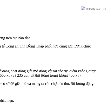
In trang
(Ctr + P)
ng trên địa bàn tỉnh.
inh tế Công an tỉnh Đồng Tháp phối hợp cùng lực lượng chức
 đang hoạt động giết mổ động vật tại các địa điểm không được
60 kg) và 235 con vịt thịt (tổng trọng lượng 400 kg).
 cơ sở để giết mổ và mang ra các chợ tiêu thụ. Số lượng động
hát hiện.