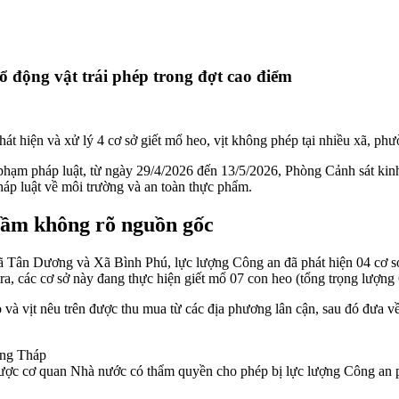
ổ động vật trái phép trong đợt cao điểm
t hiện và xử lý 4 cơ sở giết mổ heo, vịt không phép tại nhiều xã, phườ
i phạm pháp luật, từ ngày 29/4/2026 đến 13/5/2026, Phòng Cảnh sát k
háp luật về môi trường và an toàn thực phẩm.
 cầm không rõ nguồn gốc
 Tân Dương và Xã Bình Phú, lực lượng Công an đã phát hiện 04 cơ sở
, các cơ sở này đang thực hiện giết mổ 07 con heo (tổng trọng lượng 6
và vịt nêu trên được thu mua từ các địa phương lân cận, sau đó đưa về
 được cơ quan Nhà nước có thẩm quyền cho phép bị lực lượng Công an p