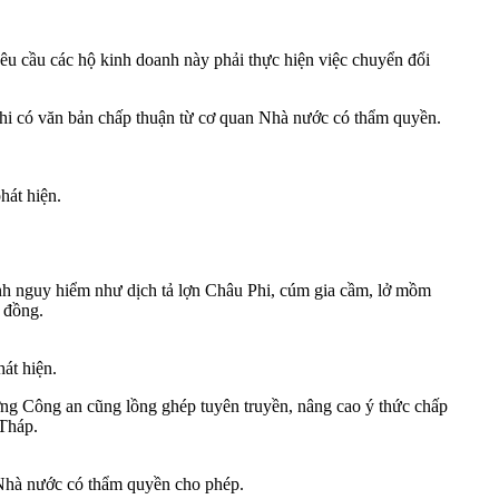
êu cầu các hộ kinh doanh này phải thực hiện việc chuyển đổi
khi có văn bản chấp thuận từ cơ quan Nhà nước có thẩm quyền.
hát hiện.
bệnh nguy hiểm như dịch tả lợn Châu Phi, cúm gia cầm, lở mồm
g đồng.
át hiện.
lượng Công an cũng lồng ghép tuyên truyền, nâng cao ý thức chấp
 Tháp.
 Nhà nước có thẩm quyền cho phép.