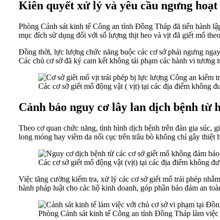
Kiên quyết xử lý và yêu cầu ngưng hoạt
Phòng Cảnh sát kinh tế Công an tỉnh Đồng Tháp đã tiến hành lập
mục đích sử dụng đối với số lượng thịt heo và vịt đã giết mổ the
Đồng thời, lực lượng chức năng buộc các cơ sở phải ngưng ngay
Các chủ cơ sở đã ký cam kết không tái phạm các hành vi tương tự
Các cơ sở giết mổ động vật ( vịt) tại các địa điểm không
Cảnh báo nguy cơ lây lan dịch bệnh từ h
Theo cơ quan chức năng, tình hình dịch bệnh trên đàn gia súc, 
long móng hay viêm da nổi cục trên trâu bò không chỉ gây thiệt 
Các cơ sở giết mổ động vật (vịt) tại các địa điểm không 
Việc tăng cường kiểm tra, xử lý các cơ sở giết mổ trái phép nhằ
hành pháp luật cho các hộ kinh doanh, góp phần bảo đảm an toà
Phòng Cảnh sát kinh tế Công an tỉnh Đồng Tháp làm việc 