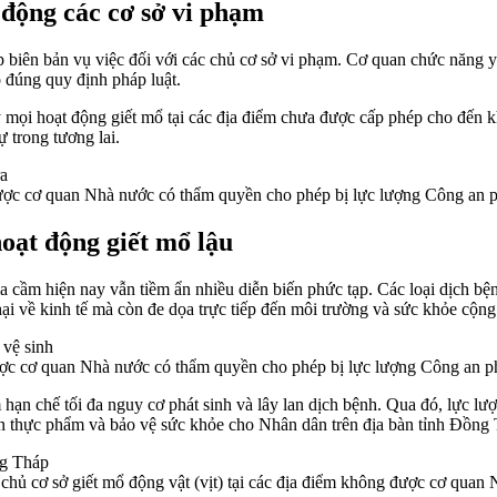
 động các cơ sở vi phạm
 biên bản vụ việc đối với các chủ cơ sở vi phạm. Cơ quan chức năng y
o đúng quy định pháp luật.
 mọi hoạt động giết mổ tại các địa điểm chưa được cấp phép cho đến 
 trong tương lai.
 được cơ quan Nhà nước có thẩm quyền cho phép bị lực lượng Công an p
oạt động giết mổ lậu
gia cầm hiện nay vẫn tiềm ẩn nhiều diễn biến phức tạp. Các loại dịch 
hại về kinh tế mà còn đe dọa trực tiếp đến môi trường và sức khỏe cộn
được cơ quan Nhà nước có thẩm quyền cho phép bị lực lượng Công an ph
m hạn chế tối đa nguy cơ phát sinh và lây lan dịch bệnh. Qua đó, lực 
n thực phẩm và bảo vệ sức khỏe cho Nhân dân trên địa bàn tỉnh Đồng
chủ cơ sở giết mổ động vật (vịt) tại các địa điểm không được cơ quan