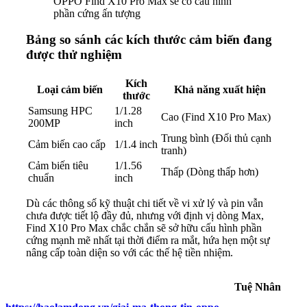
OPPO Find X10 Pro Max sẽ có cấu hình
phần cứng ấn tượng
Bảng so sánh các kích thước cảm biến đang
được thử nghiệm
Kích
Loại cảm biến
Khả năng xuất hiện
thước
Samsung HPC
1/1.28
Cao (Find X10 Pro Max)
200MP
inch
Trung bình (Đối thủ cạnh
Cảm biến cao cấp
1/1.4 inch
tranh)
Cảm biến tiêu
1/1.56
Thấp (Dòng thấp hơn)
chuẩn
inch
Dù các thông số kỹ thuật chi tiết về vi xử lý và pin vẫn
chưa được tiết lộ đầy đủ, nhưng với định vị dòng Max,
Find X10 Pro Max chắc chắn sẽ sở hữu cấu hình phần
cứng mạnh mẽ nhất tại thời điểm ra mắt, hứa hẹn một sự
nâng cấp toàn diện so với các thế hệ tiền nhiệm.
Tuệ Nhân