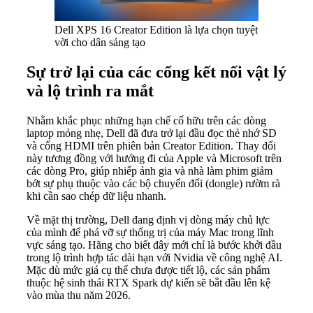
Dell XPS 16 Creator Edition là lựa chọn tuyệt
vời cho dân sáng tạo
Sự trở lại của các cổng kết nối vật lý
và lộ trình ra mắt
Nhằm khắc phục những hạn chế cố hữu trên các dòng
laptop mỏng nhẹ, Dell đã đưa trở lại đầu đọc thẻ nhớ SD
và cổng HDMI trên phiên bản Creator Edition. Thay đổi
này tương đồng với hướng đi của Apple và Microsoft trên
các dòng Pro, giúp nhiếp ảnh gia và nhà làm phim giảm
bớt sự phụ thuộc vào các bộ chuyển đổi (dongle) rườm rà
khi cần sao chép dữ liệu nhanh.
Về mặt thị trường, Dell đang định vị dòng máy chủ lực
của mình để phá vỡ sự thống trị của máy Mac trong lĩnh
vực sáng tạo. Hãng cho biết đây mới chỉ là bước khởi đầu
trong lộ trình hợp tác dài hạn với Nvidia về công nghệ AI.
Mặc dù mức giá cụ thể chưa được tiết lộ, các sản phẩm
thuộc hệ sinh thái RTX Spark dự kiến sẽ bắt đầu lên kệ
vào mùa thu năm 2026.