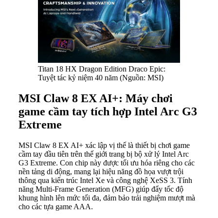
Titan 18 HX Dragon Edition Draco Epic:
Tuyệt tác kỷ niệm 40 năm (Nguồn: MSI)
MSI Claw 8 EX AI+: Máy chơi
game cầm tay tích hợp Intel Arc G3
Extreme
MSI Claw 8 EX AI+ xác lập vị thế là thiết bị chơi game
cầm tay đầu tiên trên thế giới trang bị bộ xử lý Intel Arc
G3 Extreme. Con chip này được tối ưu hóa riêng cho các
nền tảng di động, mang lại hiệu năng đồ họa vượt trội
thông qua kiến trúc Intel Xe và công nghệ XeSS 3. Tính
năng Multi-Frame Generation (MFG) giúp đẩy tốc độ
khung hình lên mức tối đa, đảm bảo trải nghiệm mượt mà
cho các tựa game AAA.