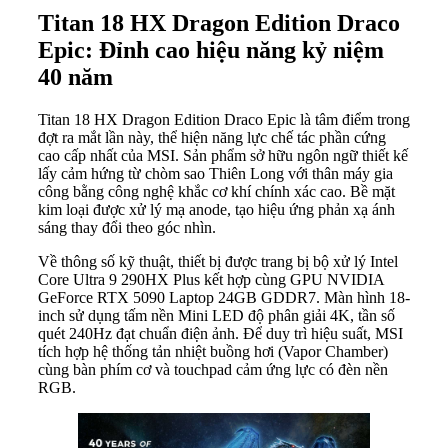
Titan 18 HX Dragon Edition Draco
Epic: Đỉnh cao hiệu năng kỷ niệm
40 năm
Titan 18 HX Dragon Edition Draco Epic là tâm điểm trong
đợt ra mắt lần này, thể hiện năng lực chế tác phần cứng
cao cấp nhất của MSI. Sản phẩm sở hữu ngôn ngữ thiết kế
lấy cảm hứng từ chòm sao Thiên Long với thân máy gia
công bằng công nghệ khắc cơ khí chính xác cao. Bề mặt
kim loại được xử lý mạ anode, tạo hiệu ứng phản xạ ánh
sáng thay đổi theo góc nhìn.
Về thông số kỹ thuật, thiết bị được trang bị bộ xử lý Intel
Core Ultra 9 290HX Plus kết hợp cùng GPU NVIDIA
GeForce RTX 5090 Laptop 24GB GDDR7. Màn hình 18-
inch sử dụng tấm nền Mini LED độ phân giải 4K, tần số
quét 240Hz đạt chuẩn điện ảnh. Để duy trì hiệu suất, MSI
tích hợp hệ thống tản nhiệt buồng hơi (Vapor Chamber)
cùng bàn phím cơ và touchpad cảm ứng lực có đèn nền
RGB.