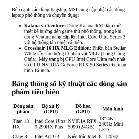
Bên cạnh các dòng flagship, MSI cũng cập nhật các dòng
laptop phổ thông và chuyên dụng:
Katana và Venture:
Dòng Katana được làm mới
thiết kế hướng đến game thủ phổ thông, trong khi
dòng Venture nâng cấp lên Intel Core Ultra Series 3
với hệ thống tản nhiệt cải tiến.
Crosshair 16 HX MLG Edition:
Phiên bản Stellar
White lấy cảm hứng từ nhân vật MLG (Long Công
Chúa). Máy trang bị CPU Intel Core Ultra mới nhất
và GPU NVIDIA GeForce RTX 50 Series trên màn
hình 16-inch.
Bảng thông số kỹ thuật các dòng sản
phẩm tiêu biểu
Dòng sản
Bộ xử lý
Đồ họa
Màn hình
phẩm
(CPU)
(GPU)
18" 4K
Titan 18
Intel Core Ultra
NVIDIA RTX
240Hz Mini
HX
9 290HX Plus
5090 (24GB)
LED
Claw 8
Intel Arc G3
Kiến trúc Intel
8" 120Hz