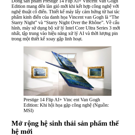
Dòng sản phẩm Prestige 14 Flip AI+ Vincent Van Gogh
Edition mang đến làn gió mới khi kết hợp công nghệ với
nghệ thuật cổ điển. Thiết kế máy lấy cảm hứng từ hai tác
phẩm kinh điển của danh họa Vincent van Gogh là “The
Starry Night” và “Starry Night Over the Rhône”. Về cấu
hình, máy sử dụng bộ xử lý Intel Core Ultra Series 3 mới
nhất, tập trung vào hiệu năng xử lý AI và thời lượng pin
trong một thiết kế xoay gập linh hoạt.
Prestige 14 Flip AI+ Vinc ent Van Gogh
Edition: Khi hội họa gặp công nghệ (Nguồn:
MSI)
Mở rộng hệ sinh thái sản phẩm thế
hệ mới