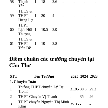
58
Thạnh
1
18
3.6
-
-
-
-
Tân
THCS &
59
THPT
1
20
4
-
-
-
-
Hưng Lợi
THPT
60
Lịch Hội
1
19.5
3.9
-
-
-
-
Thượng
THCS &
61
THPT
1
19
3.8
-
-
-
-
Trần Đề
Điểm chuẩn các trường chuyên tại
Cần Thơ
STT
Tên Trường
2025
2024
2023
1. Chuyên Toán
Trường THPT chuyên Lý Tự
1
31.95
30.8
29.2
Trọng
2
THPT Chuyên Vị Thanh
-
35
26
THPT chuyên Nguyễn Thị Minh
3
35.35
-
-
Khai