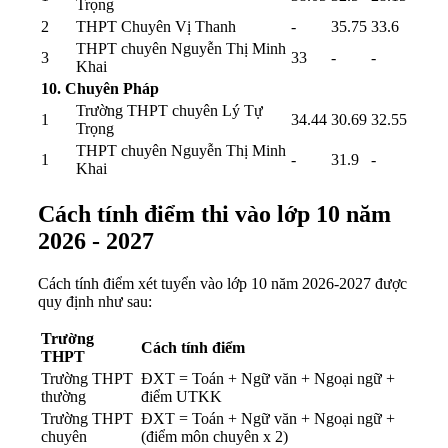
Trọng
2
THPT Chuyên Vị Thanh
-
35.75
33.6
THPT chuyên Nguyễn Thị Minh
3
33
-
-
Khai
10. Chuyên Pháp
Trường THPT chuyên Lý Tự
1
34.44
30.69
32.55
Trọng
THPT chuyên Nguyễn Thị Minh
1
-
31.9
-
Khai
Cách tính điểm thi vào lớp 10 năm
2026 - 2027
Cách tính điểm xét tuyển vào lớp 10 năm 2026-2027 được
quy định như sau:
Trường
Cách tính điểm
THPT
Trường THPT
ĐXT = Toán + Ngữ văn + Ngoại ngữ +
thường
điểm UTKK
Trường THPT
ĐXT = Toán + Ngữ văn + Ngoại ngữ +
chuyên
(điểm môn chuyên x 2)