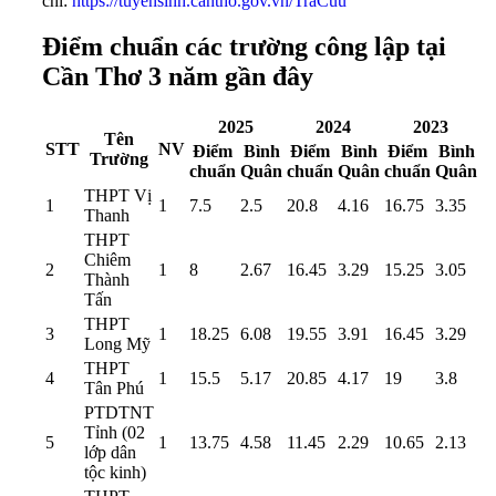
chỉ:
https://tuyensinh.cantho.gov.vn/TraCuu
Điểm chuẩn các trường công lập tại
Cần Thơ 3 năm gần đây
2025
2024
2023
Tên
STT
NV
Điểm
Bình
Điểm
Bình
Điểm
Bình
Trường
chuẩn
Quân
chuẩn
Quân
chuẩn
Quân
THPT Vị
1
1
7.5
2.5
20.8
4.16
16.75
3.35
Thanh
THPT
Chiêm
2
1
8
2.67
16.45
3.29
15.25
3.05
Thành
Tấn
THPT
3
1
18.25
6.08
19.55
3.91
16.45
3.29
Long Mỹ
THPT
4
1
15.5
5.17
20.85
4.17
19
3.8
Tân Phú
PTDTNT
Tỉnh (02
5
1
13.75
4.58
11.45
2.29
10.65
2.13
lớp dân
tộc kinh)