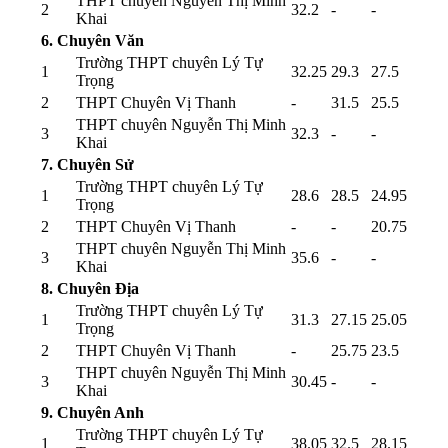
THPT chuyên Nguyễn Thị Minh
2
32.2
-
-
Khai
6. Chuyên Văn
Trường THPT chuyên Lý Tự
1
32.25
29.3
27.5
Trọng
2
THPT Chuyên Vị Thanh
-
31.5
25.5
THPT chuyên Nguyễn Thị Minh
3
32.3
-
-
Khai
7. Chuyên Sử
Trường THPT chuyên Lý Tự
1
28.6
28.5
24.95
Trọng
2
THPT Chuyên Vị Thanh
-
-
20.75
THPT chuyên Nguyễn Thị Minh
3
35.6
-
-
Khai
8. Chuyên Địa
Trường THPT chuyên Lý Tự
1
31.3
27.15
25.05
Trọng
2
THPT Chuyên Vị Thanh
-
25.75
23.5
THPT chuyên Nguyễn Thị Minh
3
30.45
-
-
Khai
9. Chuyên Anh
Trường THPT chuyên Lý Tự
1
38.05
32.5
28.15