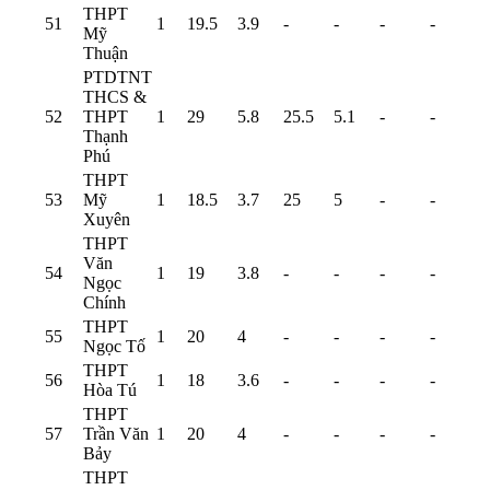
THPT
51
1
19.5
3.9
-
-
-
-
Mỹ
Thuận
PTDTNT
THCS &
52
THPT
1
29
5.8
25.5
5.1
-
-
Thạnh
Phú
THPT
53
Mỹ
1
18.5
3.7
25
5
-
-
Xuyên
THPT
Văn
54
1
19
3.8
-
-
-
-
Ngọc
Chính
THPT
55
1
20
4
-
-
-
-
Ngọc Tố
THPT
56
1
18
3.6
-
-
-
-
Hòa Tú
THPT
57
Trần Văn
1
20
4
-
-
-
-
Bảy
THPT