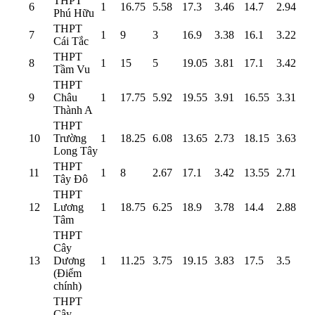
THPT
6
1
16.75
5.58
17.3
3.46
14.7
2.94
Phú Hữu
THPT
7
1
9
3
16.9
3.38
16.1
3.22
Cái Tắc
THPT
8
1
15
5
19.05
3.81
17.1
3.42
Tầm Vu
THPT
9
Châu
1
17.75
5.92
19.55
3.91
16.55
3.31
Thành A
THPT
10
Trường
1
18.25
6.08
13.65
2.73
18.15
3.63
Long Tây
THPT
11
1
8
2.67
17.1
3.42
13.55
2.71
Tây Đô
THPT
12
Lương
1
18.75
6.25
18.9
3.78
14.4
2.88
Tâm
THPT
Cây
13
Dương
1
11.25
3.75
19.15
3.83
17.5
3.5
(Điểm
chính)
THPT
Cây