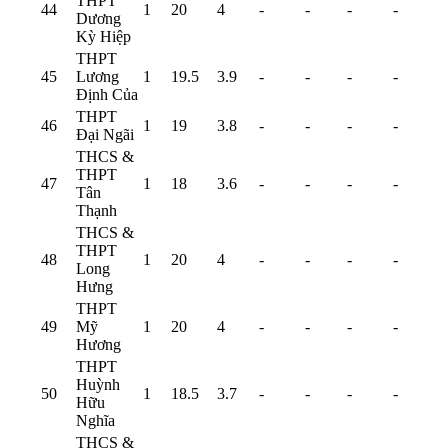
THPT
44
1
20
4
-
-
-
-
Dương
Kỳ Hiệp
THPT
45
Lương
1
19.5
3.9
-
-
-
-
Định Của
THPT
46
1
19
3.8
-
-
-
-
Đại Ngãi
THCS &
THPT
47
1
18
3.6
-
-
-
-
Tân
Thạnh
THCS &
THPT
48
1
20
4
-
-
-
-
Long
Hưng
THPT
49
Mỹ
1
20
4
-
-
-
-
Hương
THPT
Huỳnh
50
1
18.5
3.7
-
-
-
-
Hữu
Nghĩa
THCS &