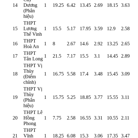
14
Dương
1
19.25
6.42
13.45
2.69
18.15
3.63
(Phân
hiệu)
THPT
15
Lương
1
15.5
5.17
17.95
3.59
12.9
2.58
Thế Vinh
THPT
16
1
8
2.67
14.6
2.92
13.25
2.65
Hoà An
THPT
17
1
21.5
7.17
15.5
3.1
14.45
2.89
Tân Long
THPT Vị
Thùy
18
1
16.75
5.58
17.4
3.48
15.45
3.09
(Điểm
chính)
THPT Vị
Thùy
19
1
15.75
5.25
18.85
3.77
15.55
3.11
(Phân
hiệu)
THPT Lê
20
Hồng
1
7.75
2.58
16.55
3.31
10.55
2.11
Phong
THPT
21
Vĩnh
1
18.25
6.08
15.3
3.06
17.35
3.47