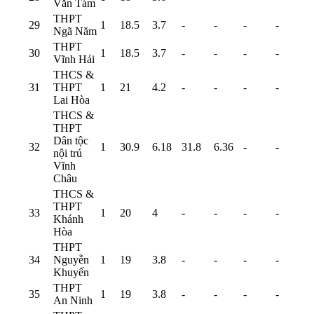
Văn Tám
THPT
29
1
18.5
3.7
-
-
-
-
Ngã Năm
THPT
30
1
18.5
3.7
-
-
-
-
Vĩnh Hải
THCS &
31
THPT
1
21
4.2
-
-
-
-
Lai Hòa
THCS &
THPT
Dân tộc
32
1
30.9
6.18
31.8
6.36
-
-
nội trú
Vĩnh
Châu
THCS &
THPT
33
1
20
4
-
-
-
-
Khánh
Hòa
THPT
34
Nguyễn
1
19
3.8
-
-
-
-
Khuyến
THPT
35
1
19
3.8
-
-
-
-
An Ninh