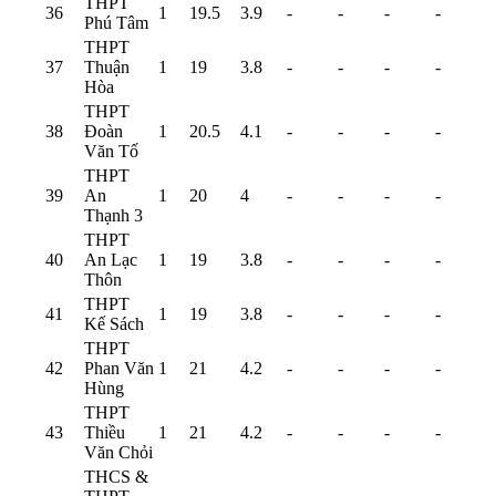
THPT
36
1
19.5
3.9
-
-
-
-
Phú Tâm
THPT
37
Thuận
1
19
3.8
-
-
-
-
Hòa
THPT
38
Đoàn
1
20.5
4.1
-
-
-
-
Văn Tố
THPT
39
An
1
20
4
-
-
-
-
Thạnh 3
THPT
40
An Lạc
1
19
3.8
-
-
-
-
Thôn
THPT
41
1
19
3.8
-
-
-
-
Kế Sách
THPT
42
Phan Văn
1
21
4.2
-
-
-
-
Hùng
THPT
43
Thiều
1
21
4.2
-
-
-
-
Văn Chỏi
THCS &