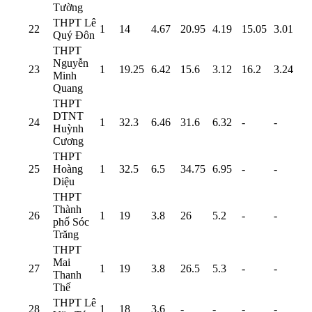
Tường
THPT Lê
22
1
14
4.67
20.95
4.19
15.05
3.01
Quý Đôn
THPT
Nguyễn
23
1
19.25
6.42
15.6
3.12
16.2
3.24
Minh
Quang
THPT
DTNT
24
1
32.3
6.46
31.6
6.32
-
-
Huỳnh
Cương
THPT
25
Hoàng
1
32.5
6.5
34.75
6.95
-
-
Diệu
THPT
Thành
26
1
19
3.8
26
5.2
-
-
phố Sóc
Trăng
THPT
Mai
27
1
19
3.8
26.5
5.3
-
-
Thanh
Thế
THPT Lê
28
1
18
3.6
-
-
-
-