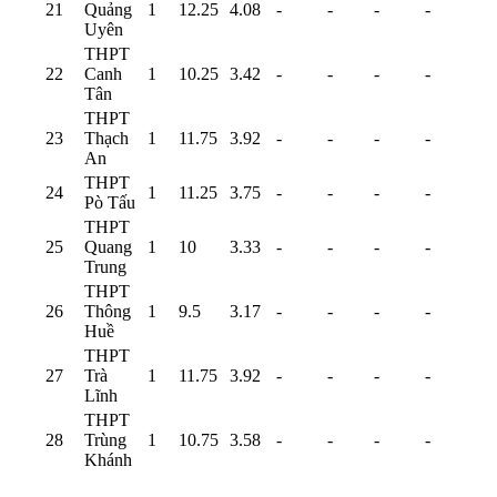
21
Quảng
1
12.25
4.08
-
-
-
-
Uyên
THPT
22
Canh
1
10.25
3.42
-
-
-
-
Tân
THPT
23
Thạch
1
11.75
3.92
-
-
-
-
An
THPT
24
1
11.25
3.75
-
-
-
-
Pò Tấu
THPT
25
Quang
1
10
3.33
-
-
-
-
Trung
THPT
26
Thông
1
9.5
3.17
-
-
-
-
Huề
THPT
27
Trà
1
11.75
3.92
-
-
-
-
Lĩnh
THPT
28
Trùng
1
10.75
3.58
-
-
-
-
Khánh