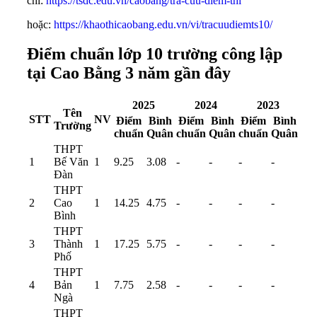
chỉ:
https://tsdc.edu.vn/caobang/tra-cuu-diem-thi
hoặc:
https://khaothicaobang.edu.vn/vi/tracuudiemts10/
Điểm chuẩn lớp 10 trường công lập
tại Cao Bằng 3 năm gần đây
2025
2024
2023
Tên
STT
NV
Điểm
Bình
Điểm
Bình
Điểm
Bình
Trường
chuẩn
Quân
chuẩn
Quân
chuẩn
Quân
THPT
1
Bế Văn
1
9.25
3.08
-
-
-
-
Đàn
THPT
2
Cao
1
14.25
4.75
-
-
-
-
Bình
THPT
3
Thành
1
17.25
5.75
-
-
-
-
Phố
THPT
4
Bản
1
7.75
2.58
-
-
-
-
Ngà
THPT