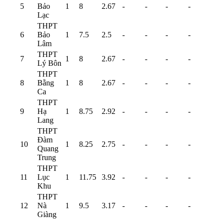
5
Bảo
1
8
2.67
-
-
-
-
Lạc
THPT
6
Bảo
1
7.5
2.5
-
-
-
-
Lâm
THPT
7
1
8
2.67
-
-
-
-
Lý Bôn
THPT
8
Bằng
1
8
2.67
-
-
-
-
Ca
THPT
9
Hạ
1
8.75
2.92
-
-
-
-
Lang
THPT
Đàm
10
1
8.25
2.75
-
-
-
-
Quang
Trung
THPT
11
Lục
1
11.75
3.92
-
-
-
-
Khu
THPT
12
Nà
1
9.5
3.17
-
-
-
-
Giàng