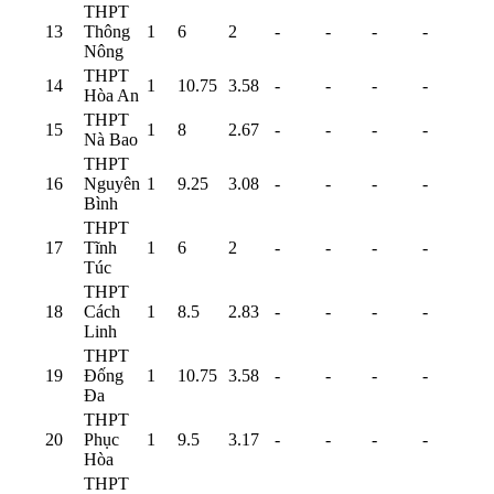
THPT
13
Thông
1
6
2
-
-
-
-
Nông
THPT
14
1
10.75
3.58
-
-
-
-
Hòa An
THPT
15
1
8
2.67
-
-
-
-
Nà Bao
THPT
16
Nguyên
1
9.25
3.08
-
-
-
-
Bình
THPT
17
Tĩnh
1
6
2
-
-
-
-
Túc
THPT
18
Cách
1
8.5
2.83
-
-
-
-
Linh
THPT
19
Đống
1
10.75
3.58
-
-
-
-
Đa
THPT
20
Phục
1
9.5
3.17
-
-
-
-
Hòa
THPT