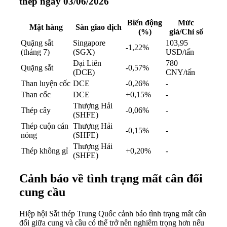
thép ngày 03/06/2026
Biến động
Mức
Mặt hàng
Sàn giao dịch
(%)
giá/Chỉ số
Quặng sắt
Singapore
103,95
-1,22%
(tháng 7)
(SGX)
USD/tấn
Đại Liên
780
Quặng sắt
-0,57%
(DCE)
CNY/tấn
Than luyện cốc
DCE
-0,26%
-
Than cốc
DCE
+0,15%
-
Thượng Hải
Thép cây
-0,06%
-
(SHFE)
Thép cuộn cán
Thượng Hải
-0,15%
-
nóng
(SHFE)
Thượng Hải
Thép không gỉ
+0,20%
-
(SHFE)
Cảnh báo về tình trạng mất cân đối
cung cầu
Hiệp hội Sắt thép Trung Quốc cảnh báo tình trạng mất cân
đối giữa cung và cầu có thể trở nên nghiêm trọng hơn nếu