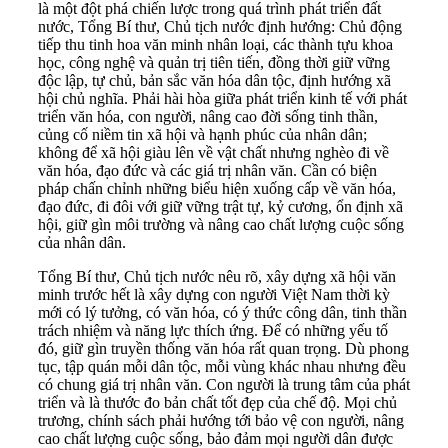
là một đột phá chiến lược trong quá trình phát triển đất
nước, Tổng Bí thư, Chủ tịch nước định hướng: Chủ động
tiếp thu tinh hoa văn minh nhân loại, các thành tựu khoa
học, công nghệ và quản trị tiên tiến, đồng thời giữ vững
độc lập, tự chủ, bản sắc văn hóa dân tộc, định hướng xã
hội chủ nghĩa. Phải hài hòa giữa phát triển kinh tế với phát
triển văn hóa, con người, nâng cao đời sống tinh thần,
củng cố niềm tin xã hội và hạnh phúc của nhân dân;
không để xã hội giàu lên về vật chất nhưng nghèo đi về
văn hóa, đạo đức và các giá trị nhân văn. Cần có biện
pháp chấn chỉnh những biểu hiện xuống cấp về văn hóa,
đạo đức, đi đôi với giữ vững trật tự, kỷ cương, ổn định xã
hội, giữ gìn môi trường và nâng cao chất lượng cuộc sống
của nhân dân.
Tổng Bí thư, Chủ tịch nước nêu rõ, xây dựng xã hội văn
minh trước hết là xây dựng con người Việt Nam thời kỳ
mới có lý tưởng, có văn hóa, có ý thức công dân, tinh thần
trách nhiệm và năng lực thích ứng. Để có những yếu tố
đó, giữ gìn truyền thống văn hóa rất quan trọng. Dù phong
tục, tập quán mỗi dân tộc, mỗi vùng khác nhau nhưng đều
có chung giá trị nhân văn. Con người là trung tâm của phát
triển và là thước đo bản chất tốt đẹp của chế độ. Mọi chủ
trương, chính sách phải hướng tới bảo vệ con người, nâng
cao chất lượng cuộc sống, bảo đảm mọi người dân được