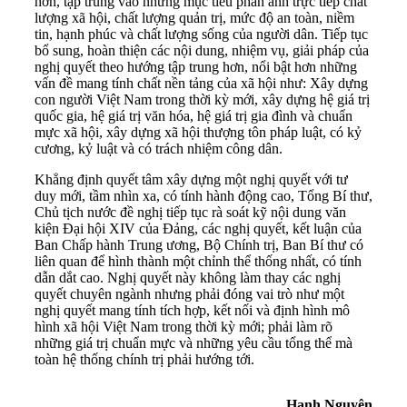
hơn, tập trung vào những mục tiêu phản ánh trực tiếp chất
lượng xã hội, chất lượng quản trị, mức độ an toàn, niềm
tin, hạnh phúc và chất lượng sống của người dân. Tiếp tục
bổ sung, hoàn thiện các nội dung, nhiệm vụ, giải pháp của
nghị quyết theo hướng tập trung hơn, nổi bật hơn những
vấn đề mang tính chất nền tảng của xã hội như: Xây dựng
con người Việt Nam trong thời kỳ mới, xây dựng hệ giá trị
quốc gia, hệ giá trị văn hóa, hệ giá trị gia đình và chuẩn
mực xã hội, xây dựng xã hội thượng tôn pháp luật, có kỷ
cương, kỷ luật và có trách nhiệm công dân.
Khẳng định quyết tâm xây dựng một nghị quyết với tư
duy mới, tầm nhìn xa, có tính hành động cao, Tổng Bí thư,
Chủ tịch nước đề nghị tiếp tục rà soát kỹ nội dung văn
kiện Đại hội XIV của Đảng, các nghị quyết, kết luận của
Ban Chấp hành Trung ương, Bộ Chính trị, Ban Bí thư có
liên quan để hình thành một chỉnh thể thống nhất, có tính
dẫn dắt cao. Nghị quyết này không làm thay các nghị
quyết chuyên ngành nhưng phải đóng vai trò như một
nghị quyết mang tính tích hợp, kết nối và định hình mô
hình xã hội Việt Nam trong thời kỳ mới; phải làm rõ
những giá trị chuẩn mực và những yêu cầu tổng thể mà
toàn hệ thống chính trị phải hướng tới.
Hạnh Nguyên