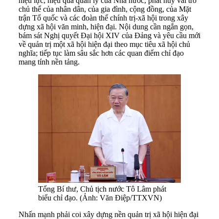
hiệu lực, hiệu quả quản lý của Nhà nước, phát huy vai trò
chủ thể của nhân dân, của gia đình, cộng đồng, của Mặt
trận Tổ quốc và các đoàn thể chính trị-xã hội trong xây
dựng xã hội văn minh, hiện đại. Nội dung cần ngắn gọn,
bám sát Nghị quyết Đại hội XIV của Đảng và yêu cầu mới
về quản trị một xã hội hiện đại theo mục tiêu xã hội chủ
nghĩa; tiếp tục làm sâu sắc hơn các quan điểm chỉ đạo
mang tính nền tảng.
Tổng Bí thư, Chủ tịch nước Tô Lâm phát
biểu chỉ đạo. (Ảnh: Văn Điệp/TTXVN)
Nhấn mạnh phải coi xây dựng nền quản trị xã hội hiện đại