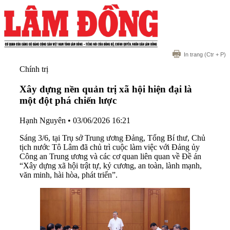
In trang
(Ctr + P)
Chính trị
Xây dựng nền quản trị xã hội hiện đại là
một đột phá chiến lược
Hạnh Nguyên
•
03/06/2026 16:21
Sáng 3/6, tại Trụ sở Trung ương Đảng, Tổng Bí thư, Chủ
tịch nước Tô Lâm đã chủ trì cuộc làm việc với Đảng ủy
Công an Trung ương và các cơ quan liên quan về Đề án
“Xây dựng xã hội trật tự, kỷ cương, an toàn, lành mạnh,
văn minh, hài hòa, phát triển”.