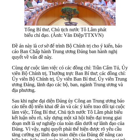
Tổng Bí thư, Chủ tịch nước Tô Lâm phát
biểu chỉ đạo. (Ảnh: Văn Điệp/TTXVN)
Đề án này là cơ sở để trình Bộ Chính trị cho ý kiến, báo
cáo Ban Chấp hành Trung ương Đảng ban hành nghị
quyết về vấn đề này.
Cùng dự cuộc làm việc có các đồng chí: Trần Cẩm Tú, Ủy
viên Bộ Chính trị, Thường trực Ban Bí thư; các đồng chí:
Ủy viên Bộ Chính trị, Ủy viên Ban Bí thư, Ủy viên Trung
ương Đảng, lãnh đạo các bộ, ban, ngành Trung ương và
địa phương.
Sau khi nghe đại diện Đảng ủy Công an Trung ương báo
cáo tiến độ triển khai đề án và các ý kiến trao đổi tại cuộc
làm việc, Tổng Bí thư, Chủ tịch nước Tô Lâm phát biểu
kết luận nêu rõ, xây dựng một xã hội hiện đại trong giai
đoạn mới là sự nghiệp của toàn dân dưới sự lãnh đạo của
Đảng. Vì vậy, nghị quyết phải thể hiện được rõ yêu cầu
tăng cường sự lãnh đạo toàn diện của Đảng để nâng cao