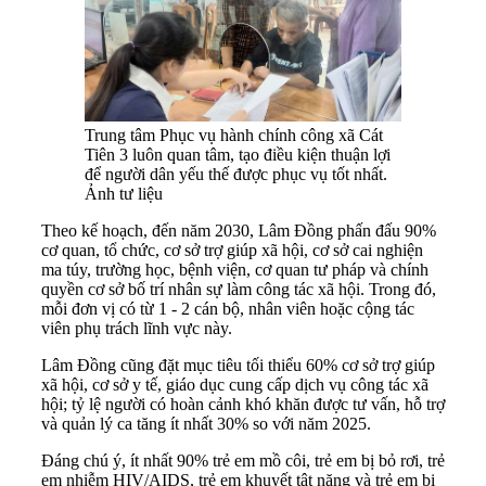
Trung tâm Phục vụ hành chính công xã Cát
Tiên 3 luôn quan tâm, tạo điều kiện thuận lợi
để người dân yếu thế được phục vụ tốt nhất.
Ảnh tư liệu
Theo kế hoạch, đến năm 2030, Lâm Đồng phấn đấu 90%
cơ quan, tổ chức, cơ sở trợ giúp xã hội, cơ sở cai nghiện
ma túy, trường học, bệnh viện, cơ quan tư pháp và chính
quyền cơ sở bố trí nhân sự làm công tác xã hội. Trong đó,
mỗi đơn vị có từ 1 - 2 cán bộ, nhân viên hoặc cộng tác
viên phụ trách lĩnh vực này.
Lâm Đồng cũng đặt mục tiêu tối thiểu 60% cơ sở trợ giúp
xã hội, cơ sở y tế, giáo dục cung cấp dịch vụ công tác xã
hội; tỷ lệ người có hoàn cảnh khó khăn được tư vấn, hỗ trợ
và quản lý ca tăng ít nhất 30% so với năm 2025.
Đáng chú ý, ít nhất 90% trẻ em mồ côi, trẻ em bị bỏ rơi, trẻ
em nhiễm HIV/AIDS, trẻ em khuyết tật nặng và trẻ em bị