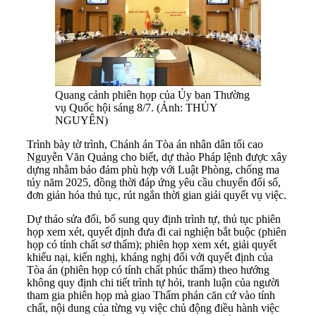
Quang cảnh phiên họp của Ủy ban Thường
vụ Quốc hội sáng 8/7. (Ảnh: THỦY
NGUYÊN)
Trình bày tờ trình, Chánh án Tòa án nhân dân tối cao
Nguyễn Văn Quảng cho biết, dự thảo Pháp lệnh được xây
dựng nhằm bảo đảm phù hợp với Luật Phòng, chống ma
túy năm 2025, đồng thời đáp ứng yêu cầu chuyển đổi số,
đơn giản hóa thủ tục, rút ngắn thời gian giải quyết vụ việc.
Dự thảo sửa đổi, bổ sung quy định trình tự, thủ tục phiên
họp xem xét, quyết định đưa đi cai nghiện bắt buộc (phiên
họp có tính chất sơ thẩm); phiên họp xem xét, giải quyết
khiếu nại, kiến nghị, kháng nghị đối với quyết định của
Tòa án (phiên họp có tính chất phúc thẩm) theo hướng
không quy định chi tiết trình tự hỏi, tranh luận của người
tham gia phiên họp mà giao Thẩm phán căn cứ vào tính
chất, nội dung của từng vụ việc chủ động điều hành việc