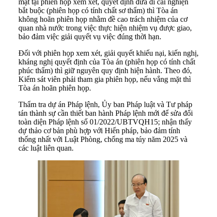
mặt tại phiên họp xem xét, quyết định đưa đi cai nghiện
bắt buộc (phiên họp có tính chất sơ thẩm) thì Tòa án
không hoãn phiên họp nhằm đề cao trách nhiệm của cơ
quan nhà nước trong việc thực hiện nhiệm vụ được giao,
bảo đảm việc giải quyết vụ việc đúng thời hạn.
Đối với phiên họp xem xét, giải quyết khiếu nại, kiến nghị,
kháng nghị quyết định của Tòa án (phiên họp có tính chất
phúc thẩm) thì giữ nguyên quy định hiện hành. Theo đó,
Kiểm sát viên phải tham gia phiên họp, nếu vắng mặt thì
Tòa án hoãn phiên họp.
Thẩm tra dự án Pháp lệnh, Ủy ban Pháp luật và Tư pháp
tán thành sự cần thiết ban hành Pháp lệnh mới để sửa đổi
toàn diện Pháp lệnh số 01/2022/UBTVQH15; nhận thấy
dự thảo cơ bản phù hợp với Hiến pháp, bảo đảm tính
thống nhất với Luật Phòng, chống ma túy năm 2025 và
các luật liên quan.