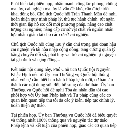
Phát biểu tại phiên họp, nhấn mạnh công tác phòng, chống
ma túy, cai nghiện ma túy là vấn đề khó, cần được triển
khai đồng bộ, Chủ tịch Quốc hội Trần Thanh Mẫn đề nghị
hoàn thiện quy trình pháp lý, thủ tục hành chính, rút ngắn
thời gian lập hồ sơ; đổi mới phương pháp, nâng cao chất
lượng cai nghiện; nâng cấp cơ sở vật chất và nguồn nhân
lực nhằm giảm tải cho các cơ sở cai nghiện.
Chủ tịch Quốc hội cũng lưu ý cần chú trọng giai đoạn hậu
cai nghiện và tái hòa nhập cộng đồng; tăng cường quản lý
bằng chuyển đổi số; phát huy vai trò cai nghiện tự nguyện
tại gia đình và cộng đồng...
Kết luận nội dung này, Phó Chủ tịch Quốc hội Nguyễn
Khắc Định nêu rõ Ủy ban Thường vụ Quốc hội thống
nhất với sự cần thiết ban hành Pháp lệnh mới, cơ bản tán
thành các nội dung sửa đổi, bổ sung của dự thảo. Ủy ban
Thường vụ Quốc hội đề nghị Tòa án nhân dân tối cao
phối hợp với Ủy ban Pháp luật và Tư pháp cùng các cơ
quan liên quan tiếp thu tối đa các ý kiến, tiếp tục chỉnh lý,
hoàn thiện dự thảo.
Tại phiên họp, Ủy ban Thường vụ Quốc hội đã biểu quyết
và thống nhất 100% thông qua về nguyên tắc dự thảo
Pháp lệnh và kết luận của phiên họp, giao các cơ quan tiếp