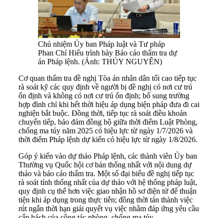
Chủ nhiệm Ủy ban Pháp luật và Tư pháp
Phan Chí Hiếu trình bày Báo cáo thẩm tra dự
án Pháp lệnh. (Ảnh: THỦY NGUYÊN)
Cơ quan thẩm tra đề nghị Tòa án nhân dân tối cao tiếp tục
rà soát kỹ các quy định về người bị đề nghị có nơi cư trú
ổn định và không có nơi cư trú ổn định; bổ sung trường
hợp đình chỉ khi hết thời hiệu áp dụng biện pháp đưa đi cai
nghiện bắt buộc. Đồng thời, tiếp tục rà soát điều khoản
chuyển tiếp, bảo đảm đồng bộ giữa thời điểm Luật Phòng,
chống ma túy năm 2025 có hiệu lực từ ngày 1/7/2026 và
thời điểm Pháp lệnh dự kiến có hiệu lực từ ngày 1/8/2026.
Góp ý kiến vào dự thảo Pháp lệnh, các thành viên Ủy ban
Thường vụ Quốc hội cơ bản thống nhất với nội dung dự
thảo và báo cáo thẩm tra. Một số đại biểu đề nghị tiếp tục
rà soát tính thống nhất của dự thảo với hệ thống pháp luật,
quy định cụ thể hơn việc giao nhận hồ sơ điện tử để thuận
tiện khi áp dụng trong thực tiễn; đồng thời tán thành việc
rút ngắn thời hạn giải quyết vụ việc nhằm đáp ứng yêu cầu
cấp bách của công tác phòng, chống ma túy.